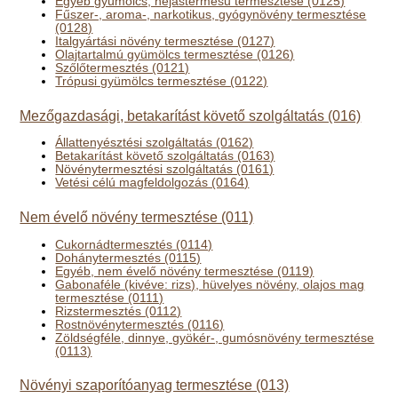
Egyéb gyümölcs, héjastermésű termesztése (0125)
Fűszer-, aroma-, narkotikus, gyógynövény termesztése
(0128)
Italgyártási növény termesztése (0127)
Olajtartalmú gyümölcs termesztése (0126)
Szőlőtermesztés (0121)
Trópusi gyümölcs termesztése (0122)
Mezőgazdasági, betakarítást követő szolgáltatás (016)
Állattenyésztési szolgáltatás (0162)
Betakarítást követő szolgáltatás (0163)
Növénytermesztési szolgáltatás (0161)
Vetési célú magfeldolgozás (0164)
Nem évelő növény termesztése (011)
Cukornádtermesztés (0114)
Dohánytermesztés (0115)
Egyéb, nem évelő növény termesztése (0119)
Gabonaféle (kivéve: rizs), hüvelyes növény, olajos mag
termesztése (0111)
Rizstermesztés (0112)
Rostnövénytermesztés (0116)
Zöldségféle, dinnye, gyökér-, gumósnövény termesztése
(0113)
Növényi szaporítóanyag termesztése (013)