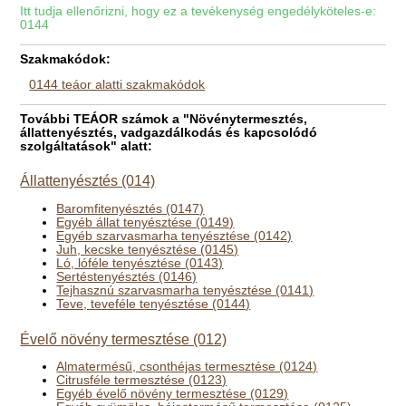
Itt tudja ellenőrizni, hogy ez a tevékenység engedélyköteles-e:
0144
Szakmakódok:
0144 teáor alatti szakmakódok
További TEÁOR számok a "Növénytermesztés,
állattenyésztés, vadgazdálkodás és kapcsolódó
szolgáltatások" alatt:
Állattenyésztés (014)
Baromfitenyésztés (0147)
Egyéb állat tenyésztése (0149)
Egyéb szarvasmarha tenyésztése (0142)
Juh, kecske tenyésztése (0145)
Ló, lóféle tenyésztése (0143)
Sertéstenyésztés (0146)
Tejhasznú szarvasmarha tenyésztése (0141)
Teve, teveféle tenyésztése (0144)
Évelő növény termesztése (012)
Almatermésű, csonthéjas termesztése (0124)
Citrusféle termesztése (0123)
Egyéb évelő növény termesztése (0129)