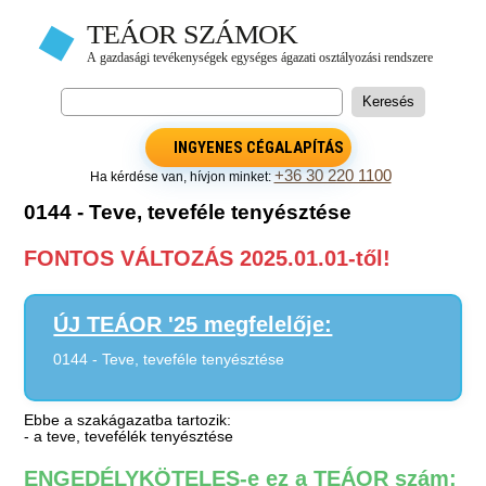
INGYENES CÉGALAPÍTÁS
+36 30 220 1100
Ha kérdése van, hívjon minket:
0144 - Teve, teveféle tenyésztése
FONTOS VÁLTOZÁS 2025.01.01-től!
ÚJ TEÁOR '25 megfelelője:
0144 - Teve, teveféle tenyésztése
Ebbe a szakágazatba tartozik:
- a teve, tevefélék tenyésztése
ENGEDÉLYKÖTELES-e ez a TEÁOR szám: