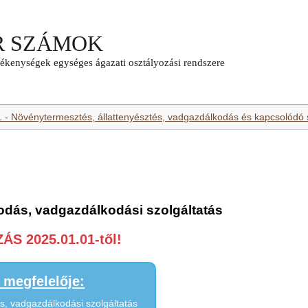
1 - Növénytermesztés, állattenyésztés, vadgazdálkodás és kapcsolódó 
odás, vadgazdálkodási szolgáltatás
S 2025.01.01-től!
megfelelője:
, vadgazdálkodási szolgáltatás