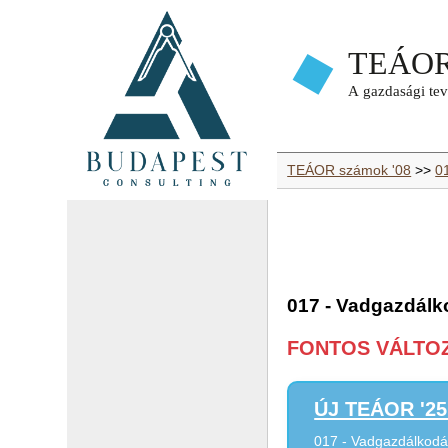
TEÁOR számok '08
>>
0
017 - Vadgazdálk
FONTOS VÁLTOZÁ
ÚJ TEÁOR '25 
017 - Vadgazdálkodás