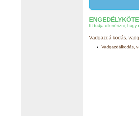
ENGEDÉLYKÖTEL
Itt tudja ellenőrizni, ho
Vadgazdálkodás, vadga
Vadgazdálkodás, v