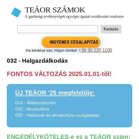
INGYENES CÉGALAPÍTÁS
+36 30 220 1100
Ha kérdése van, hívjon minket:
032 - Halgazdálkodás
FONTOS VÁLTOZÁS 2025.01.01-től!
ÚJ TEÁOR '25 megfelelője:
014 - Állattenyésztés
032 - Akvakultúra
033 - Halászati és akvakultúra-szolgáltatás
ENGEDÉLYKÖTELES-e ez a TEÁOR szám: