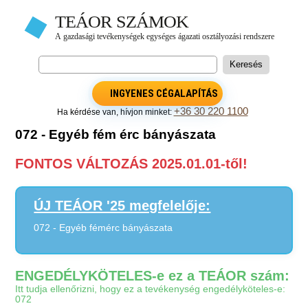
INGYENES CÉGALAPÍTÁS
+36 30 220 1100
Ha kérdése van, hívjon minket:
072 - Egyéb fém érc bányászata
FONTOS VÁLTOZÁS 2025.01.01-től!
ÚJ TEÁOR '25 megfelelője:
072 - Egyéb fémérc bányászata
ENGEDÉLYKÖTELES-e ez a TEÁOR szám:
Itt tudja ellenőrizni, hogy ez a tevékenység engedélyköteles-e:
072