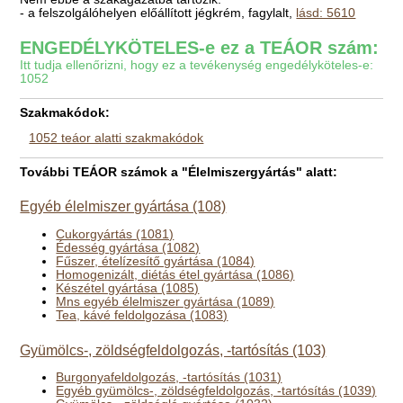
- a felszolgálóhelyen előállított jégkrém, fagylalt,
lásd: 5610
ENGEDÉLYKÖTELES-e ez a TEÁOR szám:
Itt tudja ellenőrizni, hogy ez a tevékenység engedélyköteles-e:
1052
Szakmakódok:
1052 teáor alatti szakmakódok
További TEÁOR számok a "Élelmiszergyártás" alatt:
Egyéb élelmiszer gyártása (108)
Cukorgyártás (1081)
Édesség gyártása (1082)
Fűszer, ételízesítő gyártása (1084)
Homogenizált, diétás étel gyártása (1086)
Készétel gyártása (1085)
Mns egyéb élelmiszer gyártása (1089)
Tea, kávé feldolgozása (1083)
Gyümölcs-, zöldségfeldolgozás, -tartósítás (103)
Burgonyafeldolgozás, -tartósítás (1031)
Egyéb gyümölcs-, zöldségfeldolgozás, -tartósítás (1039)