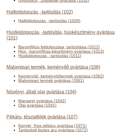
Gyümölcs-, zöldséglé gyártása (1032)
Halfeldolgozás, -tartósítás (102)
Halfeldolgozás, -tartósítás (1020)
Húsfeldolgozás, -tartósítás, húskészítmény gyártása
(101)
Baromfihús feldolgozása, tartósítása (1012)
Hús-, baromfihús-készítmény gyártása (1013)
Húsfeldolgozás, -tartósítás (1011)
Malomipari termék, keményítő gyártása (106)
Keményítő, keményítőtermék gyártása (1062)
Malomipari termék gyártása (1061)
Növényi, állati olaj gyártása (104)
Margarin gyártása (1042)
Olaj gyártása (1041)
Pékáru, tésztafélék gyártása (107)
Kenyér; friss pékáru gyártása (1071)
Tartósított lisztes áru gyártása (1072)