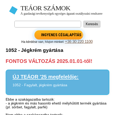
INGYENES CÉGALAPÍTÁS
+36 30 220 1100
Ha kérdése van, hívjon minket:
1052 - Jégkrém gyártása
FONTOS VÁLTOZÁS 2025.01.01-től!
ÚJ TEÁOR '25 megfelelője:
1052 - Fagylalt, jégkrém gyártása
Ebbe a szakágazatba tartozik:
- a jégkrém és más hasonló ehető mélyhűtött termék gyártása
(pl. sörbet, fagylalt, parfé)
Nem ebbe a szakágazatba tartozik: