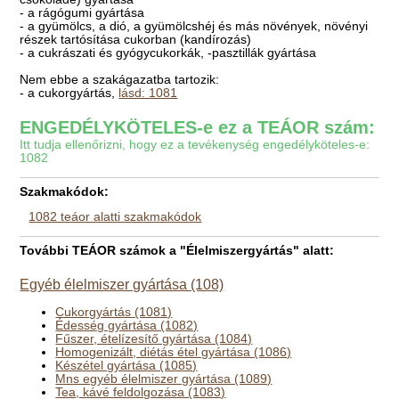
- a rágógumi gyártása
- a gyümölcs, a dió, a gyümölcshéj és más növények, növényi
részek tartósítása cukorban (kandírozás)
- a cukrászati és gyógycukorkák, -pasztillák gyártása
Nem ebbe a szakágazatba tartozik:
- a cukorgyártás,
lásd: 1081
ENGEDÉLYKÖTELES-e ez a TEÁOR szám:
Itt tudja ellenőrizni, hogy ez a tevékenység engedélyköteles-e:
1082
Szakmakódok:
1082 teáor alatti szakmakódok
További TEÁOR számok a "Élelmiszergyártás" alatt:
Egyéb élelmiszer gyártása (108)
Cukorgyártás (1081)
Édesség gyártása (1082)
Fűszer, ételízesítő gyártása (1084)
Homogenizált, diétás étel gyártása (1086)
Készétel gyártása (1085)
Mns egyéb élelmiszer gyártása (1089)
Tea, kávé feldolgozása (1083)