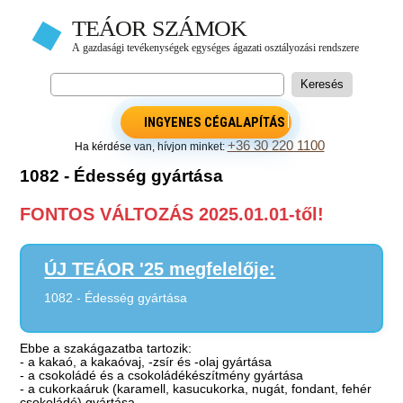
INGYENES CÉGALAPÍTÁS
+36 30 220 1100
Ha kérdése van, hívjon minket:
1082 - Édesség gyártása
FONTOS VÁLTOZÁS 2025.01.01-től!
ÚJ TEÁOR '25 megfelelője:
1082 - Édesség gyártása
Ebbe a szakágazatba tartozik:
- a kakaó, a kakaóvaj, -zsír és -olaj gyártása
- a csokoládé és a csokoládékészítmény gyártása
- a cukorkaáruk (karamell, kasucukorka, nugát, fondant, fehér
csokoládé) gyártása