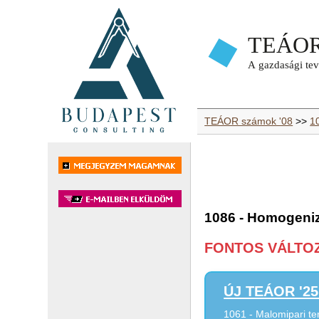
TEÁOR számok '08
>>
1
1086 - Homogenizá
FONTOS VÁLTOZÁ
ÚJ TEÁOR '25 
1061 - Malomipari t