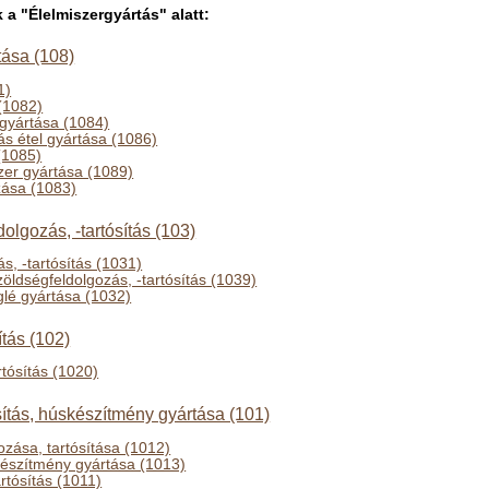
 "Élelmiszergyártás" alatt:
tása (108)
1)
(1082)
 gyártása (1084)
ás étel gyártása (1086)
(1085)
zer gyártása (1089)
zása (1083)
olgozás, -tartósítás (103)
s, -tartósítás (1031)
öldségfeldolgozás, -tartósítás (1039)
lé gyártása (1032)
ítás (102)
rtósítás (1020)
sítás, húskészítmény gyártása (101)
ozása, tartósítása (1012)
készítmény gyártása (1013)
rtósítás (1011)