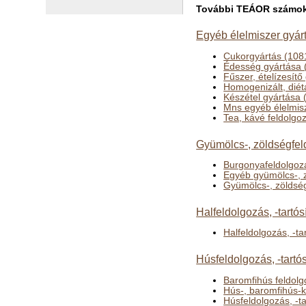
További TEÁOR számok a
Egyéb élelmiszer gyár
Cukorgyártás (108
Édesség gyártása 
Fűszer, ételízesítő
Homogenizált, diét
Készétel gyártása 
Mns egyéb élelmis
Tea, kávé feldolgo
Gyümölcs-, zöldségfeld
Burgonyafeldolgozá
Egyéb gyümölcs-, z
Gyümölcs-, zöldség
Halfeldolgozás, -tartós
Halfeldolgozás, -ta
Húsfeldolgozás, -tartó
Baromfihús feldolg
Hús-, baromfihús-
Húsfeldolgozás, -ta