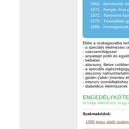
1062 - Keményítő, k
1071 - Kenyér; friss
1072 - Tartósított lis
1073 - Tésztafélék g
1086 - Homogenizált,
Ebbe a szakágazatba tart
- a speciális élelmezési 
- csecsemőtápszer
- anyatejet pótló és egyé
- bébiétel
- alacsony, illetve csökke
- a speciális egészségügyi
- alacsony nátriumtartalm
- glutén-(sikér-)mentes é
- intenzív izomkifejtéshe
- diabetikus élelmiszere
ENGEDÉLYKÖTEL
Itt tudja ellenőrizni, ho
Szakmakódok:
1086 teáor alatti szak