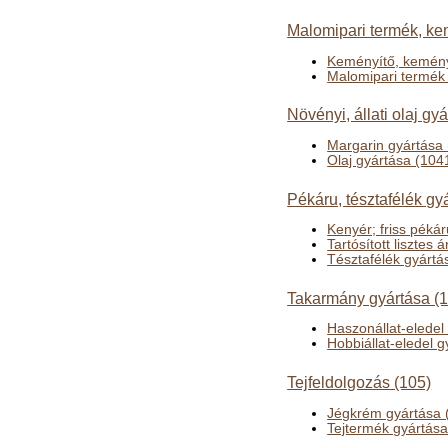
Malomipari termék, ke
Keményítő, kemény
Malomipari termék
Növényi, állati olaj gy
Margarin gyártása
Olaj gyártása (104
Pékáru, tésztafélék gy
Kenyér; friss péká
Tartósított lisztes
Tésztafélék gyártá
Takarmány gyártása (
Haszonállat-eledel
Hobbiállat-eledel 
Tejfeldolgozás (105)
Jégkrém gyártása 
Tejtermék gyártása