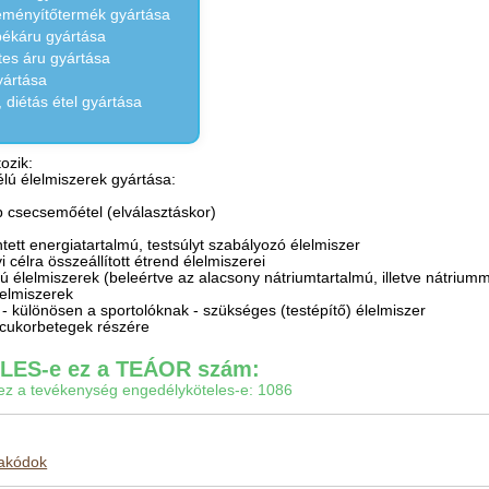
eményítőtermék gyártása
 pékáru gyártása
ztes áru gyártása
yártása
 diétás étel gyártása
ozik:
célú élelmiszerek gyártása:
b csecsemőétel (elválasztáskor)
ntett energiatartalmú, testsúlyt szabályozó élelmiszer
 célra összeállított étrend élelmiszerei
ú élelmiszerek (beleértve az alacsony nátriumtartalmú, illetve nátriumm
lelmiszerek
z - különösen a sportolóknak - szükséges (testépítő) élelmiszer
k cukorbetegek részére
ES-e ez a TEÁOR szám:
gy ez a tevékenység engedélyköteles-e: 1086
makódok