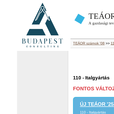
TEÁOR számok '08
>>
11
110 - Italgyártás
FONTOS VÁLTOZÁ
ÚJ TEÁOR '25 
110 - Italgyártás