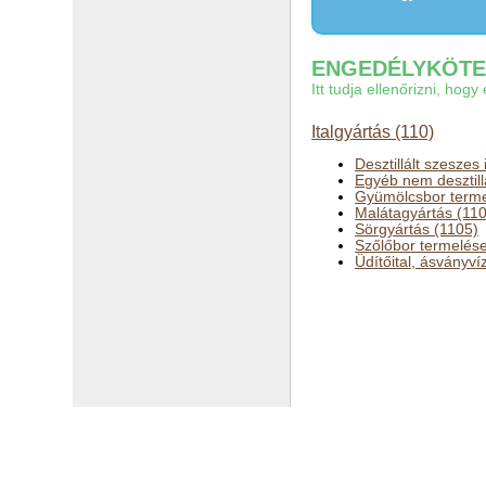
ENGEDÉLYKÖTEL
Itt tudja ellenőrizni, ho
Italgyártás (110)
Desztillált szeszes 
Egyéb nem desztillál
Gyümölcsbor terme
Malátagyártás (11
Sörgyártás (1105)
Szőlőbor termelés
Üdítőital, ásványví