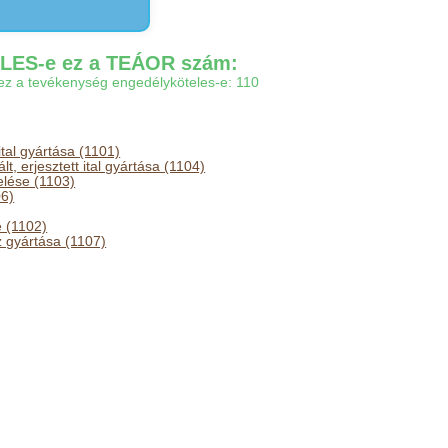
ES-e ez a TEÁOR szám:
gy ez a tevékenység engedélyköteles-e: 110
ital gyártása (1101)
t, erjesztett ital gyártása (1104)
lése (1103)
06)
e (1102)
z gyártása (1107)