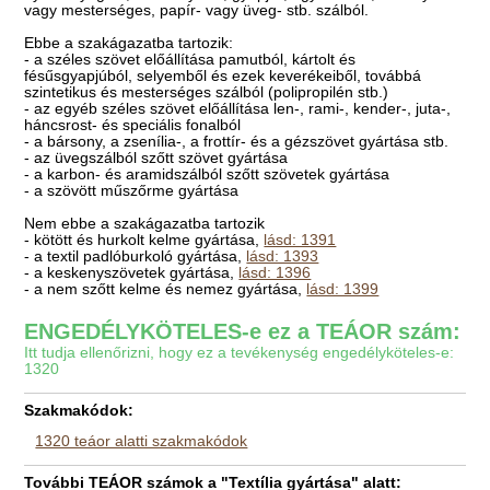
vagy mesterséges, papír- vagy üveg- stb. szálból.
Ebbe a szakágazatba tartozik:
- a széles szövet előállítása pamutból, kártolt és
fésűsgyapjúból, selyemből és ezek keverékeiből, továbbá
szintetikus és mesterséges szálból (polipropilén stb.)
- az egyéb széles szövet előállítása len-, rami-, kender-, juta-,
háncsrost- és speciális fonalból
- a bársony, a zsenília-, a frottír- és a gézszövet gyártása stb.
- az üvegszálból szőtt szövet gyártása
- a karbon- és aramidszálból szőtt szövetek gyártása
- a szövött műszőrme gyártása
Nem ebbe a szakágazatba tartozik
- kötött és hurkolt kelme gyártása,
lásd: 1391
- a textil padlóburkoló gyártása,
lásd: 1393
- a keskenyszövetek gyártása,
lásd: 1396
- a nem szőtt kelme és nemez gyártása,
lásd: 1399
ENGEDÉLYKÖTELES-e ez a TEÁOR szám:
Itt tudja ellenőrizni, hogy ez a tevékenység engedélyköteles-e:
1320
Szakmakódok:
1320 teáor alatti szakmakódok
További TEÁOR számok a "Textília gyártása" alatt: