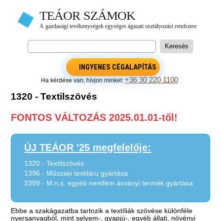
INGYENES CÉGALAPÍTÁS
+36 30 220 1100
Ha kérdése van, hívjon minket:
1320 - Textilszövés
FONTOS VÁLTOZÁS 2025.01.01-től!
ÚJ TEÁOR '25 megfelelője:
1320 - Textilszövés
1396 - Műszaki textiláru gyártása
2399 - M.n.s. egyéb nemfém ásványi termék gyártása
Ebbe a szakágazatba tartozik a textíliák szövése különféle
nyersanyagból, mint selyem-, gyapjú-, egyéb állati, növényi