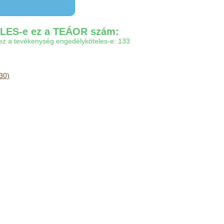
ES-e ez a TEÁOR szám:
gy ez a tevékenység engedélyköteles-e: 133
330)