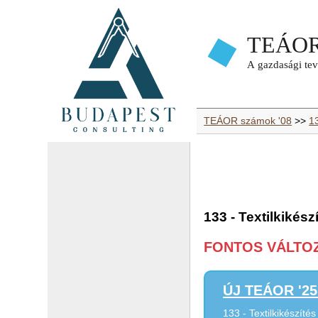
TEÁOR számok '08
>>
13
133 - Textilkikész
FONTOS VÁLTOZÁ
ÚJ TEÁOR '25 
133 - Textilkikészítés