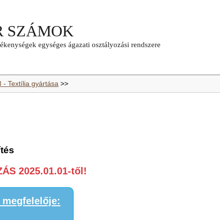
 - Textília gyártása
>>
ítés
S 2025.01.01-től!
megfelelője: