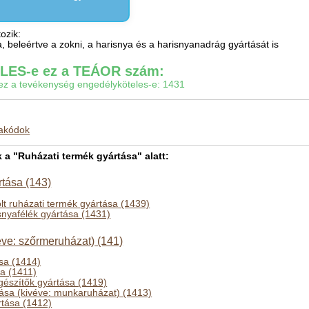
ozik:
a, beleértve a zokni, a harisnya és a harisnyanadrág gyártását is
ES-e ez a TEÁOR szám:
gy ez a tevékenység engedélyköteles-e: 1431
makódok
 "Ruházati termék gyártása" alatt:
ártása (143)
olt ruházati termék gyártása (1439)
isnyafélék gyártása (1431)
éve: szőrmeruházat) (141)
sa (1414)
a (1411)
gészítők gyártása (1419)
ása (kivéve: munkaruházat) (1413)
tása (1412)