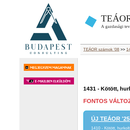
TEÁOR számok '08
>>
1
1431 - Kötött, hu
FONTOS VÁLTOZÁ
ÚJ TEÁOR '25 
1410 - Kötött, hurkol