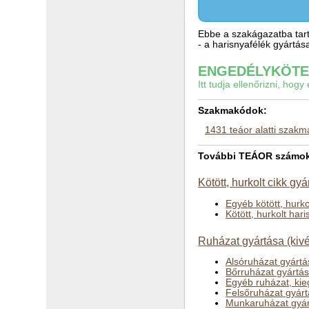
Ebbe a szakágazatba tart
- a harisnyafélék gyártás
ENGEDÉLYKÖTEL
Itt tudja ellenőrizni, ho
Szakmakódok:
1431 teáor alatti szak
További TEÁOR számok a
Kötött, hurkolt cikk gy
Egyéb kötött, hurk
Kötött, hurkolt har
Ruházat gyártása (kiv
Alsóruházat gyártá
Bőrruházat gyártás
Egyéb ruházat, kie
Felsőruházat gyárt
Munkaruházat gyár