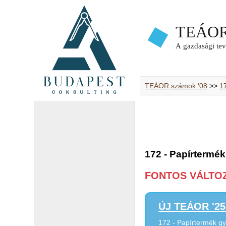
TEÁOR számok '08
>>
1
172 - Papírtermék
FONTOS VÁLTOZÁ
ÚJ TEÁOR '25 
172 - Papírtermék g