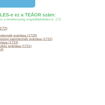
ES-e ez a TEÁOR szám:
gy ez a tevékenység engedélyköteles-e: 172
(172)
ontermék gyártása (1729)
égügyi papírtermék gyártása (1722)
ártása (1723)
zköz gyártása (1721)
24)