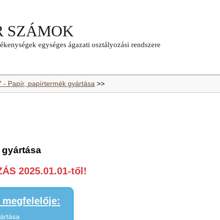
7 - Papír, papírtermék gyártása
>>
 gyártása
S 2025.01.01-től!
megfelelője:
yártása