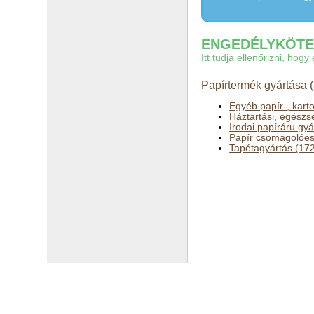
ENGEDÉLYKÖTEL
Itt tudja ellenőrizni, ho
Papírtermék gyártása 
Egyéb papír-, kart
Háztartási, egészs
Irodai papíráru gy
Papír csomagolóes
Tapétagyártás (17