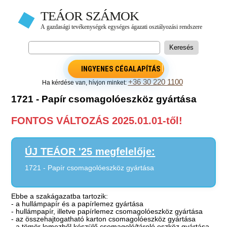
INGYENES CÉGALAPÍTÁS
+36 30 220 1100
Ha kérdése van, hívjon minket:
1721 - Papír csomagolóeszköz gyártása
FONTOS VÁLTOZÁS 2025.01.01-től!
ÚJ TEÁOR '25 megfelelője:
1721 - Papír csomagolóeszköz gyártása
Ebbe a szakágazatba tartozik:
- a hullámpapír és a papírlemez gyártása
- hullámpapír, illetve papírlemez csomagolóeszköz gyártása
- az összehajtogatható karton csomagolóeszköz gyártása
- a tömör lemezből készülő csomagoló/tároló eszköz gyártása