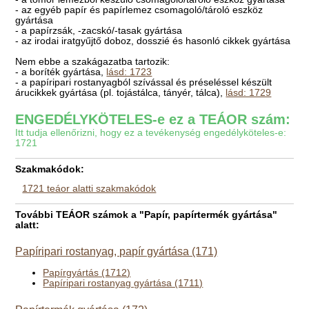
- az egyéb papír és papírlemez csomagoló/tároló eszköz
gyártása
- a papírzsák, -zacskó/-tasak gyártása
- az irodai iratgyűjtő doboz, dosszié és hasonló cikkek gyártása
Nem ebbe a szakágazatba tartozik:
- a boríték gyártása,
lásd: 1723
- a papíripari rostanyagból szívással és préseléssel készült
árucikkek gyártása (pl. tojástálca, tányér, tálca),
lásd: 1729
ENGEDÉLYKÖTELES-e ez a TEÁOR szám:
Itt tudja ellenőrizni, hogy ez a tevékenység engedélyköteles-e:
1721
Szakmakódok:
1721 teáor alatti szakmakódok
További TEÁOR számok a "Papír, papírtermék gyártása"
alatt:
Papíripari rostanyag, papír gyártása (171)
Papírgyártás (1712)
Papíripari rostanyag gyártása (1711)