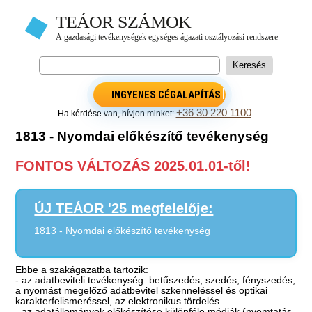
INGYENES CÉGALAPÍTÁS
+36 30 220 1100
Ha kérdése van, hívjon minket:
1813 - Nyomdai előkészítő tevékenység
FONTOS VÁLTOZÁS 2025.01.01-től!
ÚJ TEÁOR '25 megfelelője:
1813 - Nyomdai előkészítő tevékenység
Ebbe a szakágazatba tartozik:
- az adatbeviteli tevékenység: betűszedés, szedés, fényszedés,
a nyomást megelőző adatbevitel szkenneléssel és optikai
karakterfelismeréssel, az elektronikus tördelés
- az adatállományok előkészítése különféle médiák (nyomtatás