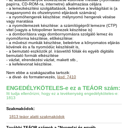
papírra, CD-ROM-ra, internetre) alkalmazása céljára
- a lemezkészítési szolgáltatások, beleértve a levilágítást is (a
magasnyomó és ofszetnyomó eljárások számára)
- a nyomóhengerek készítése: mélynyomó hengerek vésése
vagy maratása
- a nyomólemezek készítése: a számítógépről lemezre (CTP)
vitel (vagyis a fotopolimer lemezek készítése is)
- a domborításra vagy dombornyomásra szolgáló lemez és
nyomóforma készítése, előkészítése:
- a művészi munkák készítése, beleértve a kőnyomatos eljárás
kövének és a fa nyomódúc készítését is,
- a bemutató eszközök pl. írásvetítő fóliák és egyéb digitális
bemutató formák elkészítése
- vázlat, elrendezési vázlat, makett stb.,
- a kefelevonat készítése.
Nem ebbe a szakágazatba tartozik:
- a divat- és formatervezés,
lásd: 7410
ENGEDÉLYKÖTELES-e ez a TEÁOR szám:
Itt tudja ellenőrizni, hogy ez a tevékenység engedélyköteles-e:
1813
Szakmakódok:
1813 teáor alatti szakmakódok
További TEÁOR számok a "Nyomdai és egyéb