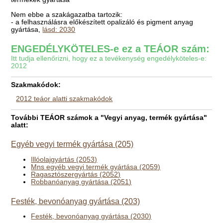
Nem ebbe a szakágazatba tartozik:
- a felhasználásra előkészített opalizáló és pigment anyag
gyártása,
lásd: 2030
ENGEDÉLYKÖTELES-e ez a TEÁOR szám:
Itt tudja ellenőrizni, hogy ez a tevékenység engedélyköteles-e:
2012
Szakmakódok:
2012 teáor alatti szakmakódok
További TEÁOR számok a "Vegyi anyag, termék gyártása"
alatt:
Egyéb vegyi termék gyártása (205)
Illóolajgyártás (2053)
Mns egyéb vegyi termék gyártása (2059)
Ragasztószergyártás (2052)
Robbanóanyag gyártása (2051)
Festék, bevonóanyag gyártása (203)
Festék, bevonóanyag gyártása (2030)