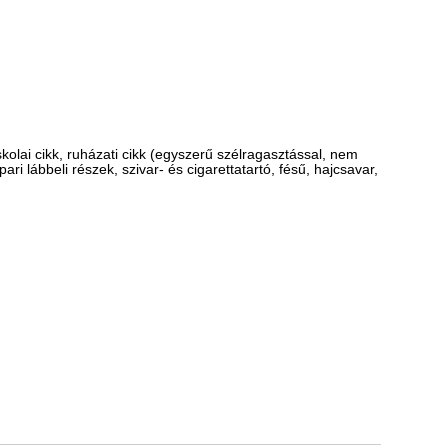
skolai cikk, ruházati cikk (egyszerű szélragasztással, nem
ari lábbeli részek, szivar- és cigarettatartó, fésű, hajcsavar,