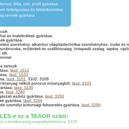
emez, fólia, cső, profil gyártása
k feldolgozása és felületkezelése
ag termék gyártása
ozik:
hai és toalettcikkek gyártása,
ék gyártása:
elési szerelvény, alkatrész világítástechnikai szerelvényhez, irodai és i
szobrocska, erőátviteli és szállítószalag, öntapadó szalag, tapéta, cipőip
 stb.
fémmel
 tartozik:
rtása,
lásd: 1512
tása,
lásd: 1520
ása,
lásd: 3101
, 3102, 3109
orítóanyag nélküli porózus műanyagból,
lásd: 3103
yártása,
lásd: 3230
ása,
lásd: 3240
gászati eszköz gyártása,
lásd: 3250
mek gyártása,
lásd: 3250
éb személyi biztonsági felszerelés gyártása,
lásd: 3299
ES-e ez a TEÁOR szám:
gy ez a tevékenység engedélyköteles-e: 2229