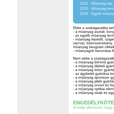
2221 - Műanyag lap, l
2225 - Műanyag termé
2226 - Egyéb műany
Ebbe a szakágazatba tart
- a műanyag asztali, kony
- az egyéb műanyag term
- műanyag fejvédő, sziget
varrva), bútorszerelvény, 
műanyag beugrató cikkek
- műanyagok bevonása 
Nem ebbe a szakágazatba
- a műanyag bőrönd gyá
- a műanyag lábbeli gyár
- a műanyag bútor gyárt
- az ágybetét gyártása b
- a műanyag sportszer g
- a műanyag játék gyárt
- a műanyag orvosi és fo
- a műanyag optikai ele
- a műanyag sisak és egy
ENGEDÉLYKÖTEL
Itt tudja ellenőrizni, ho