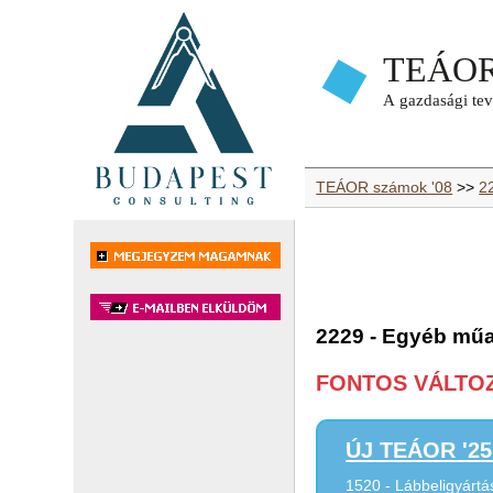
TEÁOR számok '08
>>
2
2229 - Egyéb mű
FONTOS VÁLTOZÁ
ÚJ TEÁOR '25 
1520 - Lábbeligyártá