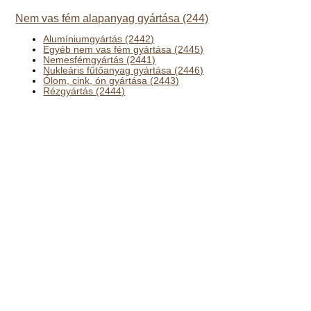
Nem vas fém alapanyag gyártása (244)
Alumíniumgyártás (2442)
Egyéb nem vas fém gyártása (2445)
Nemesfémgyártás (2441)
Nukleáris fűtőanyag gyártása (2446)
Ólom, cink, ón gyártása (2443)
Rézgyártás (2444)