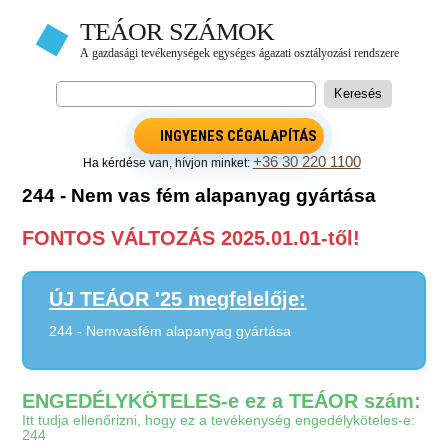
INGYENES CÉGALAPÍTÁS
+36 30 220 1100
Ha kérdése van, hívjon minket:
244 - Nem vas fém alapanyag gyártása
FONTOS VÁLTOZÁS 2025.01.01-től!
ÚJ TEÁOR '25 megfelelője:
244 - Nemvasfém alapanyag gyártása
ENGEDÉLYKÖTELES-e ez a TEÁOR szám:
Itt tudja ellenőrizni, hogy ez a tevékenység engedélyköteles-e:
244