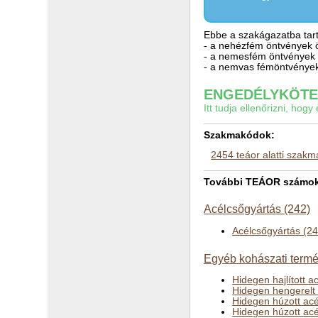
Ebbe a szakágazatba tart
- a nehézfém öntvények 
- a nemesfém öntvények
- a nemvas fémöntvénye
ENGEDÉLYKÖTEL
Itt tudja ellenőrizni, ho
Szakmakódok:
2454 teáor alatti szak
További TEÁOR számok 
Acélcsőgyártás (242)
Acélcsőgyártás (2
Egyéb kohászati termé
Hidegen hajlított 
Hidegen hengerelt
Hidegen húzott acé
Hidegen húzott acé