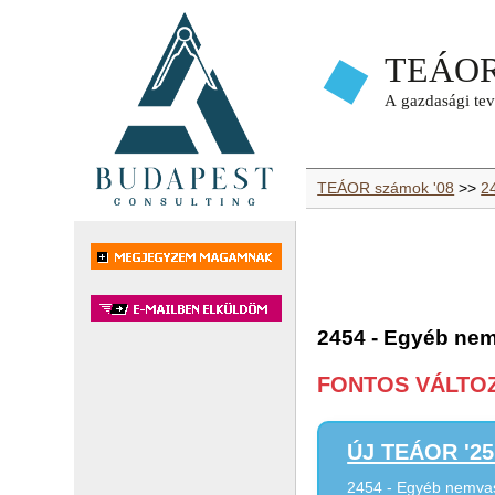
TEÁOR számok '08
>>
2
2454 - Egyéb nem
FONTOS VÁLTOZÁ
ÚJ TEÁOR '25 
2454 - Egyéb nemva