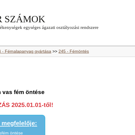
4 - Fémalapanyag gyártása
>>
245 - Fémöntés
 vas fém öntése
S 2025.01.01-től!
megfelelője:
sfém öntése