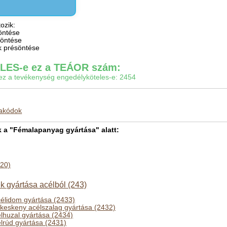
ozik:
öntése
 öntése
k présöntése
ES-e ez a TEÁOR szám:
gy ez a tevékenység engedélyköteles-e: 2454
makódok
a "Fémalapanyag gyártása" alatt:
420)
k gyártása acélból (243)
acélidom gyártása (2433)
 keskeny acélszalag gyártása (2432)
lhuzal gyártása (2434)
lrúd gyártása (2431)