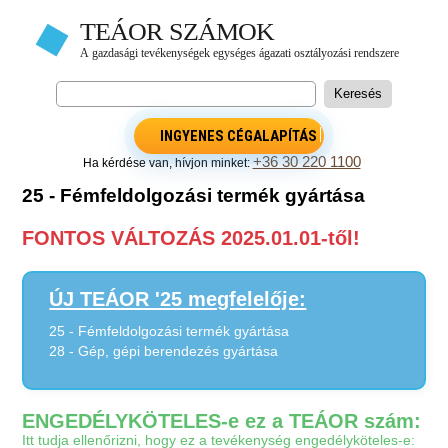
INGYENES CÉGALAPÍTÁS
+36 30 220 1100
Ha kérdése van, hívjon minket:
25 - Fémfeldolgozási termék gyártása
FONTOS VÁLTOZÁS 2025.01.01-től!
ÚJ TEÁOR '25 megfelelője:
25 - Fémfeldolgozási termék gyártása
28 - Gép, gépi berendezés gyártása
ENGEDÉLYKÖTELES-e ez a TEÁOR szám:
Itt tudja ellenőrizni, hogy ez a tevékenység engedélyköteles-e: