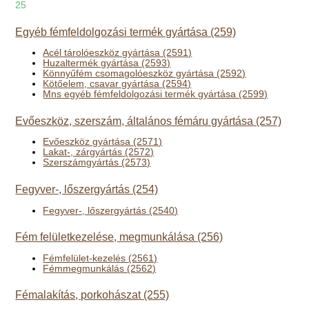
25
Egyéb fémfeldolgozási termék gyártása (259)
Acél tárolóeszköz gyártása (2591)
Huzaltermék gyártása (2593)
Könnyűfém csomagolóeszköz gyártása (2592)
Kötőelem, csavar gyártása (2594)
Mns egyéb fémfeldolgozási termék gyártása (2599)
Evőeszköz, szerszám, általános fémáru gyártása (257)
Evőeszköz gyártása (2571)
Lakat-, zárgyártás (2572)
Szerszámgyártás (2573)
Fegyver-, lőszergyártás (254)
Fegyver-, lőszergyártás (2540)
Fém felületkezelése, megmunkálása (256)
Fémfelület-kezelés (2561)
Fémmegmunkálás (2562)
Fémalakítás, porkohászat (255)