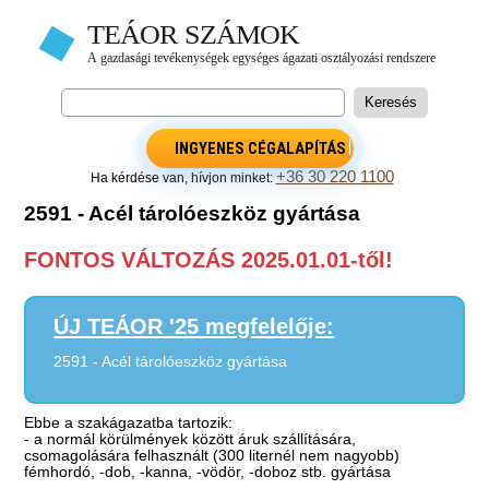
INGYENES CÉGALAPÍTÁS
+36 30 220 1100
Ha kérdése van, hívjon minket:
2591 - Acél tárolóeszköz gyártása
FONTOS VÁLTOZÁS 2025.01.01-től!
ÚJ TEÁOR '25 megfelelője:
2591 - Acél tárolóeszköz gyártása
Ebbe a szakágazatba tartozik:
- a normál körülmények között áruk szállítására,
csomagolására felhasznált (300 liternél nem nagyobb)
fémhordó, -dob, -kanna, -vödör, -doboz stb. gyártása