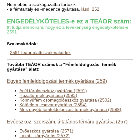
Nem ebbe a szakágazatba tartozik:
- a fémtartály és -medence gyártása,
lásd: 252
ENGEDÉLYKÖTELES-e ez a TEÁOR szám:
Itt tudja ellenőrizni, hogy ez a tevékenység engedélyköteles-e:
2591
Szakmakódok:
2591 teáor alatti szakmakódok
További TEÁOR számok a "Fémfeldolgozási termék
gyártása" alatt:
Egyéb fémfeldolgozási termék gyártása (259)
Acél tárolóeszköz gyártása (2591)
Huzaltermék gyártása (2593)
Könnyűfém csomagolóeszköz gyártása (2592)
Kötőelem, csavar gyártása (2594)
Mns egyéb fémfeldolgozási termék gyártása (2599)
Evőeszköz, szerszám, általános fémáru gyártása (257)
Evőeszköz gyártása (2571)
Lakat-, zárgyártás (2572)