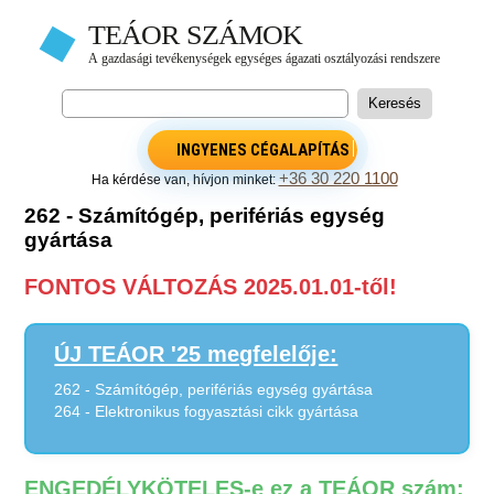
INGYENES CÉGALAPÍTÁS
+36 30 220 1100
Ha kérdése van, hívjon minket:
262 - Számítógép, perifériás egység
gyártása
FONTOS VÁLTOZÁS 2025.01.01-től!
ÚJ TEÁOR '25 megfelelője:
262 - Számítógép, perifériás egység gyártása
264 - Elektronikus fogyasztási cikk gyártása
ENGEDÉLYKÖTELES-e ez a TEÁOR szám: