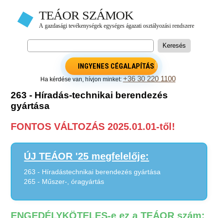
INGYENES CÉGALAPÍTÁS
+36 30 220 1100
Ha kérdése van, hívjon minket:
263 - Híradás-technikai berendezés
gyártása
FONTOS VÁLTOZÁS 2025.01.01-től!
ÚJ TEÁOR '25 megfelelője:
263 - Híradástechnikai berendezés gyártása
265 - Műszer-, óragyártás
ENGEDÉLYKÖTELES-e ez a TEÁOR szám: