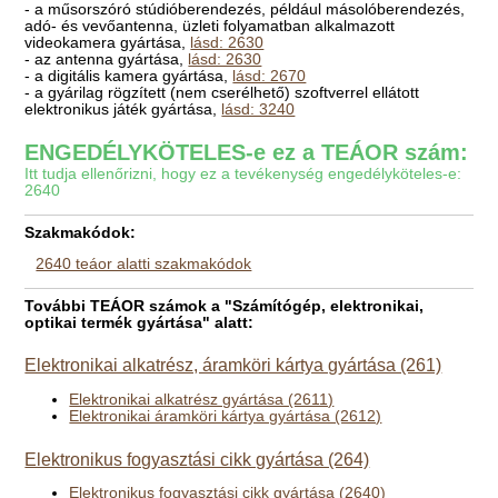
- a műsorszóró stúdióberendezés, például másolóberendezés,
adó- és vevőantenna, üzleti folyamatban alkalmazott
videokamera gyártása,
lásd: 2630
- az antenna gyártása,
lásd: 2630
- a digitális kamera gyártása,
lásd: 2670
- a gyárilag rögzített (nem cserélhető) szoftverrel ellátott
elektronikus játék gyártása,
lásd: 3240
ENGEDÉLYKÖTELES-e ez a TEÁOR szám:
Itt tudja ellenőrizni, hogy ez a tevékenység engedélyköteles-e:
2640
Szakmakódok:
2640 teáor alatti szakmakódok
További TEÁOR számok a "Számítógép, elektronikai,
optikai termék gyártása" alatt:
Elektronikai alkatrész, áramköri kártya gyártása (261)
Elektronikai alkatrész gyártása (2611)
Elektronikai áramköri kártya gyártása (2612)
Elektronikus fogyasztási cikk gyártása (264)
Elektronikus fogyasztási cikk gyártása (2640)