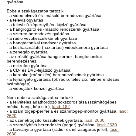
gyártása.
Ebbe a szakágazatba tartozik:
- a videofelvevő és -másoló berendezés gyártása
- a televíziógyártás
- a televízió-képernyő és -kijelző gyártása
- a hangrögzítő és -másoló rendszerek gyártása
- a sztereo berendezés gyártása
- a rádió vevőkészülékének gyártása
- a hangtechnikai rendszer gyártása
- a közhasználatú (háztartási) videokamera gyártása
- a zenegép gyártása
- az erősítő gyártása hangszerhez, hangtechnikai
berendezéshez
- a mikrofon gyártása
- a CD- és DVD-lejátszó gyártása
- a karaoke (ráéneklés) berendezéseinek gyártása
- a fejhallgató gyártása (pl. rádió, televízió, hifi-berendezés,
számítógép)
- a videojáték-konzol gyártása
Nem ebbe a szakágazatba tartozik:
- a felvételes adathordozó sokszorosítása (számítógépes
média, hang, kép stb.),
lásd: 182
- a számítógép-periféria és számítógép-monitor gyártása,
lásd:
2620
- az üzenetrögzítő készülékek gyártása,
lásd: 2630
- a személyhívó berendezés (pager) gyártása,
lásd: 2630
- a távirányító gyártása (rádió- és infrasugaras jellel),
lásd:
2630