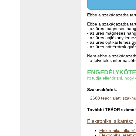
Ebbe a szakágazatba tart
Ebbe a szakágazatba tart
- az üres mágneses hang
- az üres mágneses hang
- az üres hajlékony lemez
- az üres optikai lemez g
- az üres háttértárak gyá
Nem ebbe a szakágazatba
- a felvételes információ
ENGEDÉLYKÖTEL
Itt tudja ellenőrizni, ho
Szakmakódok:
2680 teáor alatti szak
További TEÁOR számok a
Elektronikai alkatrész,
Elektronikai alkatr
Elektronikai áramk