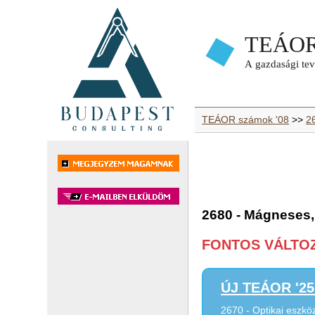
TEÁOR számok '08
>>
26
2680 - Mágneses,
FONTOS VÁLTOZÁ
ÚJ TEÁOR '25 
2670 - Optikai eszkö