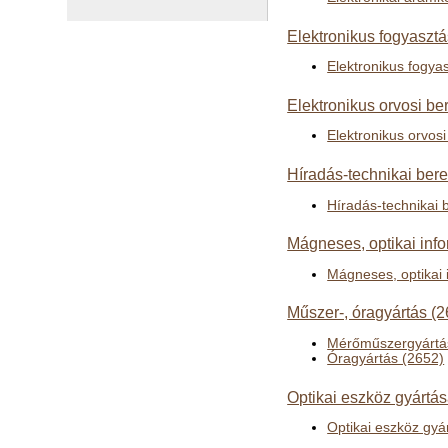
Elektronikus fogyasztá
Elektronikus fogyas
Elektronikus orvosi b
Elektronikus orvos
Híradás-technikai ber
Híradás-technikai 
Mágneses, optikai inf
Mágneses, optikai 
Műszer-, óragyártás (2
Mérőműszergyártá
Óragyártás (2652)
Optikai eszköz gyártás
Optikai eszköz gyá