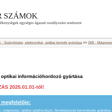
 - Számítógép, elektronikai, optikai termék gyártása
>>
268 - Mágneses
 optikai információhordozó gyártása
S 2025.01.01-től!
megfelelője:
z, mágneses, optikai adathordozó, fényképészeti berendezés gyártása