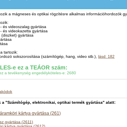
ozik a mágneses és optikai rögzítésre alkalmas információhordozók gy
ozik:
- és videoszalag gyártása
- és videokazetta gyártása
 (diszket) gyártása
yártása
rtása
 tartozik:
hordozó sokszorosítása (számítógép, hang, video stb.),
lásd: 182
ES-e ez a TEÁOR szám:
gy ez a tevékenység engedélyköteles-e: 2680
makódok
 "Számítógép, elektronikai, optikai termék gyártása" alatt:
 áramköri kártya gyártása (261)
ész gyártása (2611)
öri kártya gyártása (2612)