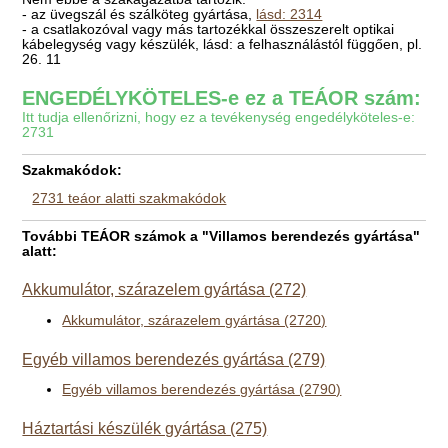
- az üvegszál és szálköteg gyártása,
lásd: 2314
- a csatlakozóval vagy más tartozékkal összeszerelt optikai
kábelegység vagy készülék, lásd: a felhasználástól függően, pl.
26. 11
ENGEDÉLYKÖTELES-e ez a TEÁOR szám:
Itt tudja ellenőrizni, hogy ez a tevékenység engedélyköteles-e:
2731
Szakmakódok:
2731 teáor alatti szakmakódok
További TEÁOR számok a "Villamos berendezés gyártása"
alatt:
Akkumulátor, szárazelem gyártása (272)
Akkumulátor, szárazelem gyártása (2720)
Egyéb villamos berendezés gyártása (279)
Egyéb villamos berendezés gyártása (2790)
Háztartási készülék gyártása (275)