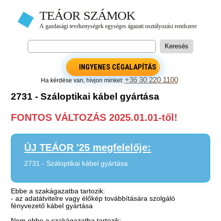
INGYENES CÉGALAPÍTÁS
+36 30 220 1100
Ha kérdése van, hívjon minket:
2731 - Száloptikai kábel gyártása
FONTOS VÁLTOZÁS 2025.01.01-től!
ÚJ TEÁOR '25 megfelelője:
2731 - Száloptikai kábel gyártása
Ebbe a szakágazatba tartozik:
- az adatátvitelre vagy élőkép továbbítására szolgáló
fényvezető kábel gyártása
Nem ebbe a szakágazatba tartozik: