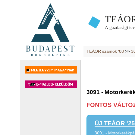
TEÁOR számok '08
>>
3
3091 - Motorkeré
FONTOS VÁLTOZÁ
ÚJ TEÁOR '25 
3091 - Motorkerékpá