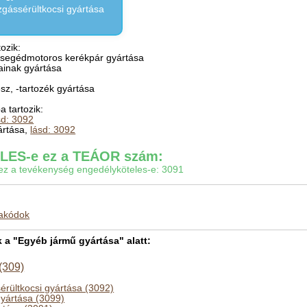
gássérültkocsi gyártása
ozik:
 segédmotoros kerékpár gyártása
ainak gyártása
sz, -tartozék gyártása
 tartozik:
sd: 3092
ártása,
lásd: 3092
ES-e ez a TEÁOR szám:
gy ez a tevékenység engedélyköteles-e: 3091
makódok
a "Egyéb jármű gyártása" alatt:
(309)
rültkocsi gyártása (3092)
yártása (3099)