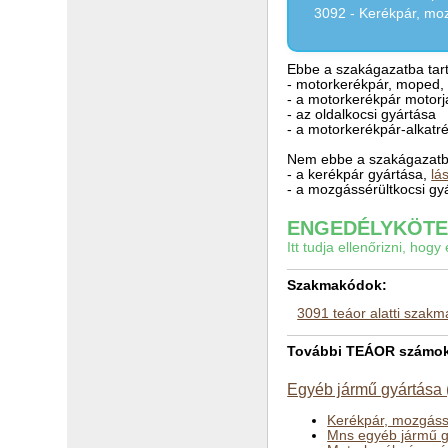
3092 - Kerékpár, moz
Ebbe a szakágazatba tart
- motorkerékpár, moped,
- a motorkerékpár motorj
- az oldalkocsi gyártása
- a motorkerékpár-alkatré
Nem ebbe a szakágazatba
- a kerékpár gyártása,
lá
- a mozgássérültkocsi gy
ENGEDÉLYKÖTEL
Itt tudja ellenőrizni, ho
Szakmakódok:
3091 teáor alatti szak
További TEÁOR számok 
Egyéb jármű gyártása 
Kerékpár, mozgássé
Mns egyéb jármű g