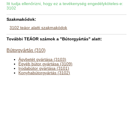
Itt tudja ellenőrizni, hogy ez a tevékenység engedélyköteles-e:
3102
Szakmakódok:
3102 teáor alatti szakmakódok
További TEÁOR számok a "Bútorgyártás" alatt:
Bútorgyártás (310)
Ágybetét gyártása (3103)
Egyéb bútor gyártása (3109)
Irodabútor gyártása (3101)
Konyhabútorgyártás (3102)