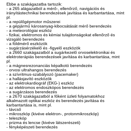
Ebbe a szakágazatba tartozik:
- a 265 alágazatból a mérő-, ellenőrző, navigációs és
irányítástechnikai berendezések javítása és karbantartása, mint
pl.
- a repülőgépmotor műszerei
- a gépjármű károsanyag-kibocsátását mérő berendezés
- a meteorológiai eszköz
- fizikai, elektromos és kémiai tulajdonságokat ellenőrző és
vizsgáló berendezés
- a földmérő eszközök
- sugárzásérzékelő és -figyelő eszközök
- a 2660 szakágazatból a sugárkezelő orvoselektronikai és
elektroterápiás berendezések javítása és karbantartása, mint
pl.
- a mágnesrezonanciás képalkotó berendezés
- orvosi ultrahangos berendezés
- a szívritmus-szabályozó (pacemaker)
- a hallásjavító eszközök
- az elektrokardiográf (EKG-) eszköz
- az elektromos endoszkópos berendezés
- a sugárzásos berendezés
- a 2670 szakágazatból a főként üzleti folyamatokhoz
alkalmazott optikai eszköz és berendezés javítása és
karbantartása is, mint pl.
- távcső
- mikroszkóp (kivéve elektron-, protonmikroszkóp)
- teleszkóp
- prizma és lencse (kivéve látszerészeti)
- fényképészeti berendezés