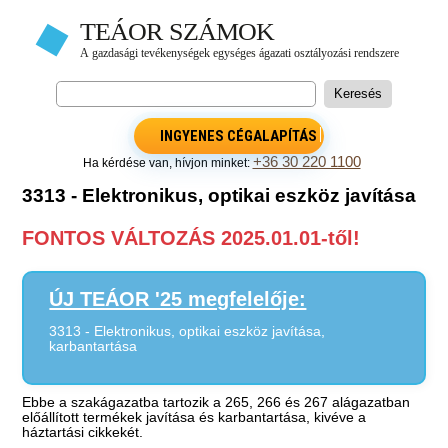
INGYENES CÉGALAPÍTÁS
+36 30 220 1100
Ha kérdése van, hívjon minket:
3313 - Elektronikus, optikai eszköz javítása
FONTOS VÁLTOZÁS 2025.01.01-től!
ÚJ TEÁOR '25 megfelelője:
3313 - Elektronikus, optikai eszköz javítása,
karbantartása
Ebbe a szakágazatba tartozik a 265, 266 és 267 alágazatban
előállított termékek javítása és karbantartása, kivéve a
háztartási cikkekét.