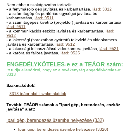
Nem ebbe a szakágazatba tartozik:
- a fénymásoló gép javítása és karbantartása,
lásd: 3312
- a számítógép és perifériás egységei javítása és
karbantartása,
lásd: 9511
- a számítógépes kivetítő (projektor) javítása és karbantartása,
lásd: 9511
- a kommunikációs eszköz javítása és karbantartása,
lásd:
9512
- a lakossági (sorozatban gyártott) televízió és videokamera
javítása és karbantartása,
lásd: 9512
- a lakossági felhasználású videokamera javítása,
lásd: 9521
- a karóra és falióra javítása,
lásd: 9525
ENGEDÉLYKÖTELES-e ez a TEÁOR szám:
Itt tudja ellenőrizni, hogy ez a tevékenység engedélyköteles-e:
3313
Szakmakódok:
3313 teáor alatti szakmakódok
További TEÁOR számok a "Ipari gép, berendezés, eszköz
javítása" alatt:
Ipari gép, berendezés üzembe helyezése (332)
Ipari gép, berendezés üzembe helyezése (3320)