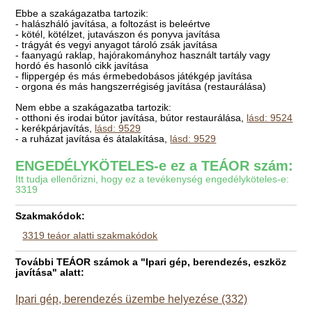
Ebbe a szakágazatba tartozik:
- halászháló javítása, a foltozást is beleértve
- kötél, kötélzet, jutavászon és ponyva javítása
- trágyát és vegyi anyagot tároló zsák javítása
- faanyagú raklap, hajórakományhoz használt tartály vagy
hordó és hasonló cikk javítása
- flippergép és más érmebedobásos játékgép javítása
- orgona és más hangszerrégiség javítása (restaurálása)
Nem ebbe a szakágazatba tartozik:
- otthoni és irodai bútor javítása, bútor restaurálása,
lásd: 9524
- kerékpárjavítás,
lásd: 9529
- a ruházat javítása és átalakítása,
lásd: 9529
ENGEDÉLYKÖTELES-e ez a TEÁOR szám:
Itt tudja ellenőrizni, hogy ez a tevékenység engedélyköteles-e:
3319
Szakmakódok:
3319 teáor alatti szakmakódok
További TEÁOR számok a "Ipari gép, berendezés, eszköz
javítása" alatt:
Ipari gép, berendezés üzembe helyezése (332)