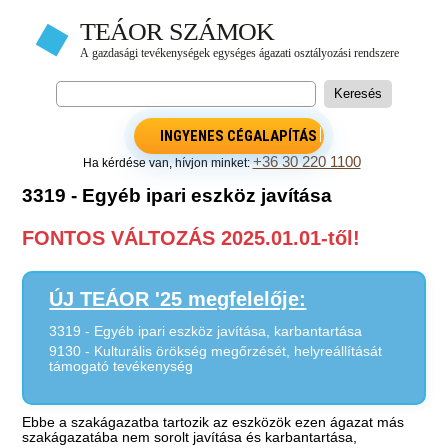
INGYENES CÉGALAPÍTÁS
+36 30 220 1100
Ha kérdése van, hívjon minket:
3319 - Egyéb ipari eszköz javítása
FONTOS VÁLTOZÁS 2025.01.01-től!
ÚJ TEÁOR '25 megfelelője:
3319 - Egyéb ipari eszköz javítása, karbantartása
9130 - Kulturális örökség megőrzését, helyreállítását
támogató tevékenység
Ebbe a szakágazatba tartozik az eszközök ezen ágazat más
szakágazatába nem sorolt javítása és karbantartása,