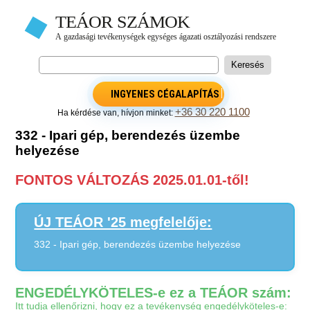
INGYENES CÉGALAPÍTÁS
+36 30 220 1100
Ha kérdése van, hívjon minket:
332 - Ipari gép, berendezés üzembe
helyezése
FONTOS VÁLTOZÁS 2025.01.01-től!
ÚJ TEÁOR '25 megfelelője:
332 - Ipari gép, berendezés üzembe helyezése
ENGEDÉLYKÖTELES-e ez a TEÁOR szám:
Itt tudja ellenőrizni, hogy ez a tevékenység engedélyköteles-e: