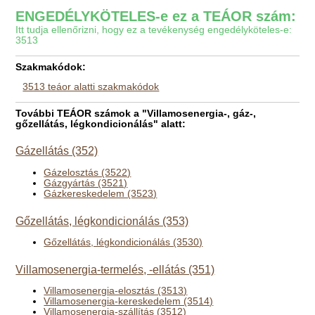
ENGEDÉLYKÖTELES-e ez a TEÁOR szám:
Itt tudja ellenőrizni, hogy ez a tevékenység engedélyköteles-e:
3513
Szakmakódok:
3513 teáor alatti szakmakódok
További TEÁOR számok a "Villamosenergia-, gáz-,
gőzellátás, légkondicionálás" alatt:
Gázellátás (352)
Gázelosztás (3522)
Gázgyártás (3521)
Gázkereskedelem (3523)
Gőzellátás, légkondicionálás (353)
Gőzellátás, légkondicionálás (3530)
Villamosenergia-termelés, -ellátás (351)
Villamosenergia-elosztás (3513)
Villamosenergia-kereskedelem (3514)
Villamosenergia-szállítás (3512)