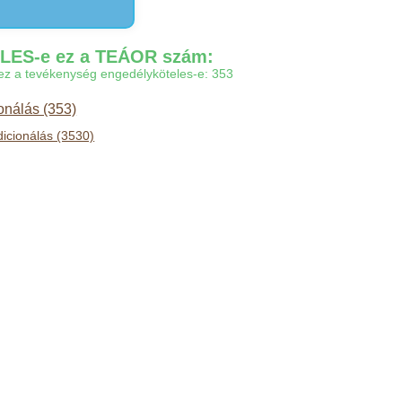
ES-e ez a TEÁOR szám:
gy ez a tevékenység engedélyköteles-e: 353
onálás (353)
dicionálás (3530)