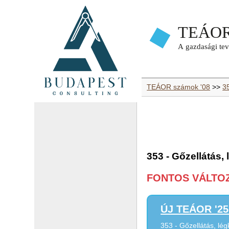
TEÁOR számok '08
>>
35
353 - Gőzellátás,
FONTOS VÁLTOZÁ
ÚJ TEÁOR '25 
353 - Gőzellátás, lé