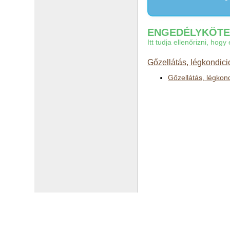
ENGEDÉLYKÖTEL
Itt tudja ellenőrizni, ho
Gőzellátás, légkondici
Gőzellátás, légkon