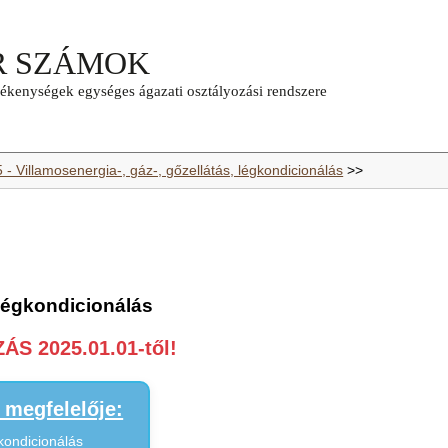
 - Villamosenergia-, gáz-, gőzellátás, légkondicionálás
>>
 légkondicionálás
S 2025.01.01-től!
megfelelője:
gkondicionálás