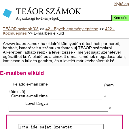
Nyitólap
TEÁOR számok '08
>>
42 - Egyéb építmény építése
>>
422 -
Közműépítés
>> E-mailben elküld
A www.teaorszamok.hu oldalról könnyedén értesítheti partnereit,
barátait, ismerőseit a számukra fontos új TEÁOR számokról.
A keretben látható rész - a levél törzse -, melyet saját üzenetével
egészíthet ki. A feladó és a címzett e-mail címének megadása után,
kattintson a küldés gombra, és a levelét már kézbesítettük is!
E-mailben elküld
Feladó e-mail címe
(nem
kötelező)
Címzett e-mail címe
*
Levél tárgya
*