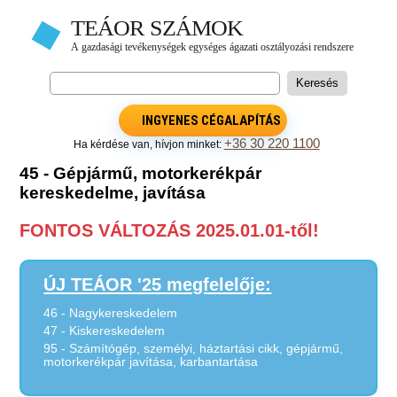
INGYENES CÉGALAPÍTÁS
+36 30 220 1100
Ha kérdése van, hívjon minket:
45 - Gépjármű, motorkerékpár
kereskedelme, javítása
FONTOS VÁLTOZÁS 2025.01.01-től!
ÚJ TEÁOR '25 megfelelője:
46 - Nagykereskedelem
47 - Kiskereskedelem
95 - Számítógép, személyi, háztartási cikk, gépjármű,
motorkerékpár javítása, karbantartása