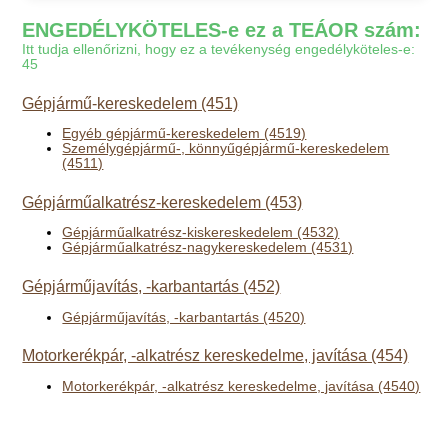
ENGEDÉLYKÖTELES-e ez a TEÁOR szám:
Itt tudja ellenőrizni, hogy ez a tevékenység engedélyköteles-e:
45
Gépjármű-kereskedelem (451)
Egyéb gépjármű-kereskedelem (4519)
Személygépjármű-, könnyűgépjármű-kereskedelem
(4511)
Gépjárműalkatrész-kereskedelem (453)
Gépjárműalkatrész-kiskereskedelem (4532)
Gépjárműalkatrész-nagykereskedelem (4531)
Gépjárműjavítás, -karbantartás (452)
Gépjárműjavítás, -karbantartás (4520)
Motorkerékpár, -alkatrész kereskedelme, javítása (454)
Motorkerékpár, -alkatrész kereskedelme, javítása (4540)