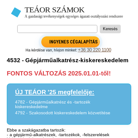
INGYENES CÉGALAPÍTÁS
+36 30 220 1100
Ha kérdése van, hívjon minket:
4532 - Gépjárműalkatrész-kiskereskedelem
FONTOS VÁLTOZÁS 2025.01.01-től!
ÚJ TEÁOR '25 megfelelője:
4782 - Gépjárműalkatrész és -tartozék
kiskereskedelme
4792 - Szakosodott kiskereskedelem közvetítése
Ebbe a szakágazatba tartozik:
- a gépjármű-alkatrészek, -tartozékok, -felszerelések