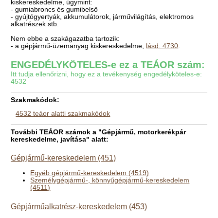
kiskereskedelme, úgymint:
- gumiabroncs és gumibelső
- gyújtógyertyák, akkumulátorok, járművilágítás, elektromos
alkatrészek stb.
Nem ebbe a szakágazatba tartozik:
- a gépjármű-üzemanyag kiskereskedelme,
lásd: 4730
.
ENGEDÉLYKÖTELES-e ez a TEÁOR szám:
Itt tudja ellenőrizni, hogy ez a tevékenység engedélyköteles-e:
4532
Szakmakódok:
4532 teáor alatti szakmakódok
További TEÁOR számok a "Gépjármű, motorkerékpár
kereskedelme, javítása" alatt:
Gépjármű-kereskedelem (451)
Egyéb gépjármű-kereskedelem (4519)
Személygépjármű-, könnyűgépjármű-kereskedelem
(4511)
Gépjárműalkatrész-kereskedelem (453)