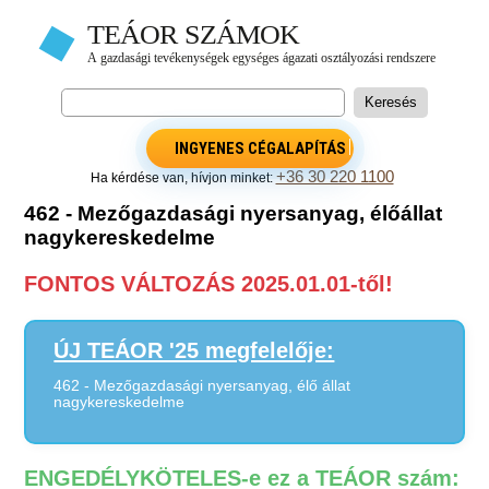
INGYENES CÉGALAPÍTÁS
+36 30 220 1100
Ha kérdése van, hívjon minket:
462 - Mezőgazdasági nyersanyag, élőállat
nagykereskedelme
FONTOS VÁLTOZÁS 2025.01.01-től!
ÚJ TEÁOR '25 megfelelője:
462 - Mezőgazdasági nyersanyag, élő állat
nagykereskedelme
ENGEDÉLYKÖTELES-e ez a TEÁOR szám: