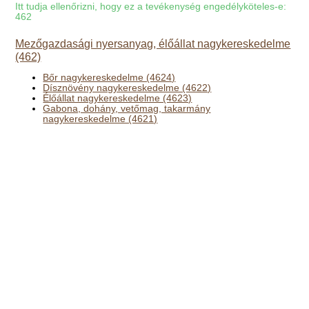
Itt tudja ellenőrizni, hogy ez a tevékenység engedélyköteles-e:
462
Mezőgazdasági nyersanyag, élőállat nagykereskedelme
(462)
Bőr nagykereskedelme (4624)
Dísznövény nagykereskedelme (4622)
Élőállat nagykereskedelme (4623)
Gabona, dohány, vetőmag, takarmány
nagykereskedelme (4621)