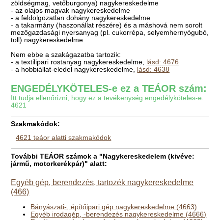
zöldségmag, vetőburgonya) nagykereskedelme
- az olajos magvak nagykereskedelme
- a feldolgozatlan dohány nagykereskedelme
- a takarmány (haszonállat részére) és a máshová nem sorolt
mezőgazdasági nyersanyag (pl. cukorrépa, selyemhernyógubó,
toll) nagykereskedelme
Nem ebbe a szakágazatba tartozik:
- a textilipari rostanyag nagykereskedelme,
lásd: 4676
- a hobbiállat-eledel nagykereskedelme,
lásd: 4638
ENGEDÉLYKÖTELES-e ez a TEÁOR szám:
Itt tudja ellenőrizni, hogy ez a tevékenység engedélyköteles-e:
4621
Szakmakódok:
4621 teáor alatti szakmakódok
További TEÁOR számok a "Nagykereskedelem (kivéve:
jármű, motorkerékpár)" alatt:
Egyéb gép, berendezés, tartozék nagykereskedelme
(466)
Bányászati-, építőipari gép nagykereskedelme (4663)
Egyéb irodagép, -berendezés nagykereskedelme (4666)