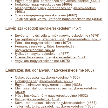
Egyéb mns gép, berendezés nagykereskedelme (4669)
Irodabútor-nagykereskedelem (4665)
Mezőgazdasági gép, berendezés nagykereskedelme
(4661)
Szerszámgép-nagykereskedelem (4662)
Textilipari gép, varró-, kötőgép nagykereskedelme (4664)
Egyéb szakosodott nagykereskedelem (467)
Egyéb termelési célú termék nagykereskedelme (4676)
Fa-, építőanyag-, szaniteráru-nagykereskedelem (4673)
Fém-, érc-nagykereskedelem (4672)
Fémáru, szerelvény, fűtési berendezés
nagykereskedelme (4674)
Hulladék-nagykereskedelem (4677)
Üzem-, tüzelőanyag nagykereskedelme (4671)
Vegyi áru nagykereskedelme (4675)
Élelmiszer, ital, dohányáru nagykereskedelme (463)
Cukor, édesség nagykereskedelme (4636)
Dohányáru nagykereskedelme (4635)
Egyéb élelmiszer nagykereskedelme (4638)
Élelmiszer, ital, dohányáru vegyes nagykereskedelme
(4639)
Hús-, húskészítmény nagykereskedelme (4632)
Ital nagykereskedelme (4634)
Kávé-, tea-, kakaó-, fűszer-nagykereskedelem (4637)
Tejtermék, tojás, zsiradék nagykereskedelme (4633)