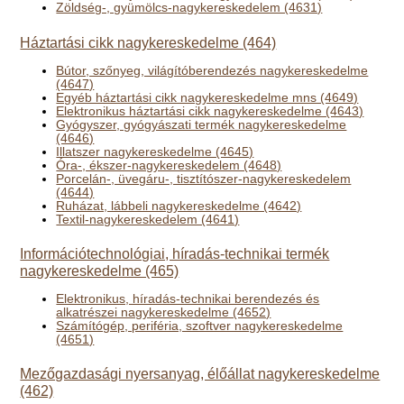
Zöldség-, gyümölcs-nagykereskedelem (4631)
Háztartási cikk nagykereskedelme (464)
Bútor, szőnyeg, világítóberendezés nagykereskedelme
(4647)
Egyéb háztartási cikk nagykereskedelme mns (4649)
Elektronikus háztartási cikk nagykereskedelme (4643)
Gyógyszer, gyógyászati termék nagykereskedelme
(4646)
Illatszer nagykereskedelme (4645)
Óra-, ékszer-nagykereskedelem (4648)
Porcelán-, üvegáru-, tisztítószer-nagykereskedelem
(4644)
Ruházat, lábbeli nagykereskedelme (4642)
Textil-nagykereskedelem (4641)
Információtechnológiai, híradás-technikai termék
nagykereskedelme (465)
Elektronikus, híradás-technikai berendezés és
alkatrészei nagykereskedelme (4652)
Számítógép, periféria, szoftver nagykereskedelme
(4651)
Mezőgazdasági nyersanyag, élőállat nagykereskedelme
(462)