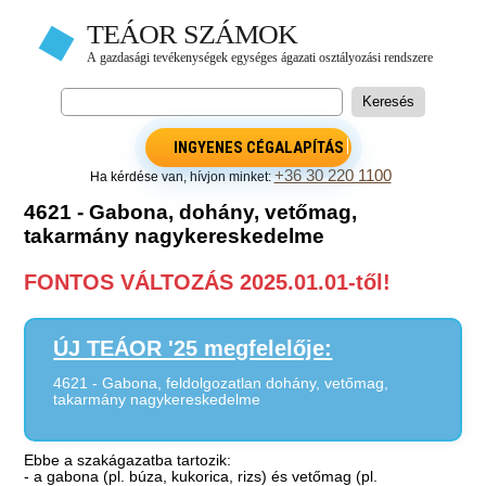
INGYENES CÉGALAPÍTÁS
+36 30 220 1100
Ha kérdése van, hívjon minket:
4621 - Gabona, dohány, vetőmag,
takarmány nagykereskedelme
FONTOS VÁLTOZÁS 2025.01.01-től!
ÚJ TEÁOR '25 megfelelője:
4621 - Gabona, feldolgozatlan dohány, vetőmag,
takarmány nagykereskedelme
Ebbe a szakágazatba tartozik:
- a gabona (pl. búza, kukorica, rizs) és vetőmag (pl.