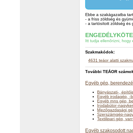
Ebbe a szakágazatba tart
- a friss zöldség és gyü
- a tartósított zöldség 
ENGEDÉLYKÖTEL
Itt tudja ellenőrizni, ho
Szakmakódok:
4631 teáor alatti szak
További TEÁOR számok a
Egyéb gép, berendezés
Bányászati-, építő
Egyéb irodagép, -
Egyéb mns gép, b
Irodabútor-nagyke
Mezőgazdasági gé
Szerszámgép-nagy
Textilipari gép, v
Egyéb szakosodott na