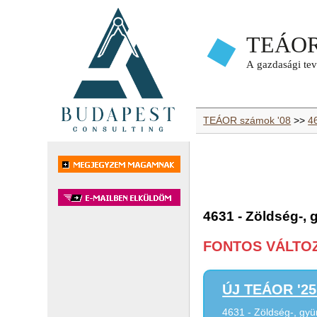
TEÁOR számok '08
>>
4
4631 - Zöldség-
FONTOS VÁLTOZÁ
ÚJ TEÁOR '25 
4631 - Zöldség-, gy