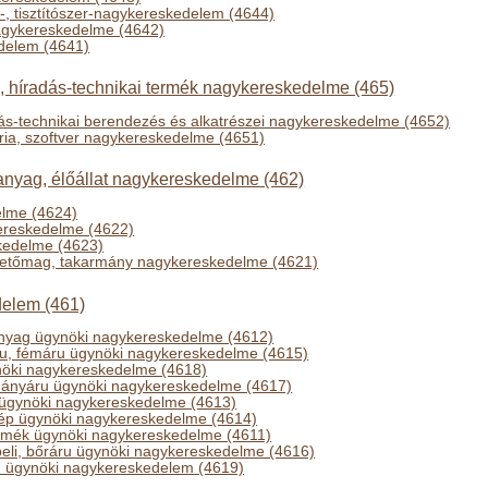
-, tisztítószer-nagykereskedelem (4644)
nagykereskedelme (4642)
edelem (4641)
i, híradás-technikai termék nagykereskedelme (465)
dás-technikai berendezés és alkatrészei nagykereskedelme (4652)
ria, szoftver nagykereskedelme (4651)
nyag, élőállat nagykereskedelme (462)
elme (4624)
ereskedelme (4622)
skedelme (4623)
vetőmag, takarmány nagykereskedelme (4621)
elem (461)
nyag ügynöki nagykereskedelme (4612)
áru, fémáru ügynöki nagykereskedelme (4615)
öki nagykereskedelme (4618)
dohányáru ügynöki nagykereskedelme (4617)
g ügynöki nagykereskedelme (4613)
gép ügynöki nagykereskedelme (4614)
rmék ügynöki nagykereskedelme (4611)
ábbeli, bőráru ügynöki nagykereskedelme (4616)
 ügynöki nagykereskedelem (4619)