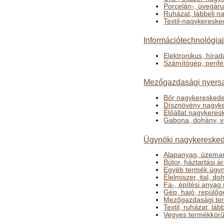
Porcelán-, üvegáru
Ruházat, lábbeli 
Textil-nagykeresk
Információtechnológia
Elektronikus, híra
Számítógép, perifé
Mezőgazdasági nyersa
Bőr nagykeresked
Dísznövény nagyk
Élőállat nagykere
Gabona, dohány, 
Ügynöki nagykeresked
Alapanyag, üzema
Bútor, háztartási 
Egyéb termék ügyn
Élelmiszer, ital, 
Fa-, építési anya
Gép, hajó, repülő
Mezőgazdasági te
Textil, ruházat, l
Vegyes termékkörű