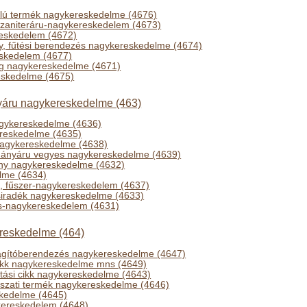
élú termék nagykereskedelme (4676)
 szaniteráru-nagykereskedelem (4673)
eskedelem (4672)
y, fűtési berendezés nagykereskedelme (4674)
skedelem (4677)
g nagykereskedelme (4671)
eskedelme (4675)
ányáru nagykereskedelme (463)
gykereskedelme (4636)
reskedelme (4635)
nagykereskedelme (4638)
dohányáru vegyes nagykereskedelme (4639)
ny nagykereskedelme (4632)
elme (4634)
-, fűszer-nagykereskedelem (4637)
zsiradék nagykereskedelme (4633)
s-nagykereskedelem (4631)
ereskedelme (464)
ilágítóberendezés nagykereskedelme (4647)
cikk nagykereskedelme mns (4649)
rtási cikk nagykereskedelme (4643)
szati termék nagykereskedelme (4646)
skedelme (4645)
kereskedelem (4648)