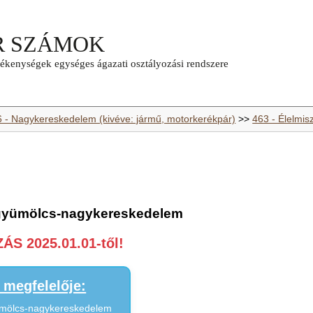
6 - Nagykereskedelem (kivéve: jármű, motorkerékpár)
>>
463 - Élelmis
, gyümölcs-nagykereskedelem
S 2025.01.01-től!
megfelelője:
ümölcs-nagykereskedelem