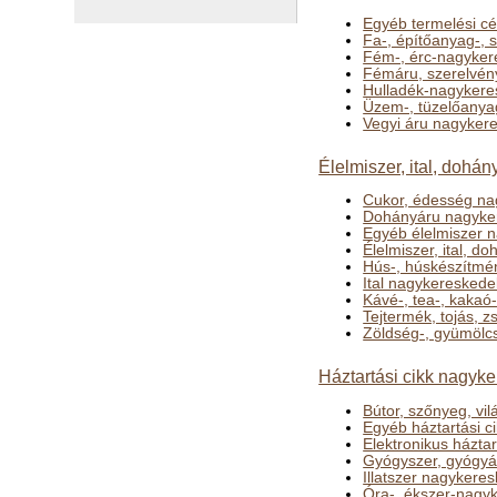
Egyéb termelési c
Fa-, építőanyag-,
Fém-, érc-nagyker
Fémáru, szerelvén
Hulladék-nagykere
Üzem-, tüzelőanya
Vegyi áru nagyker
Élelmiszer, ital, doh
Cukor, édesség na
Dohányáru nagyke
Egyéb élelmiszer 
Élelmiszer, ital, 
Hús-, húskészítmé
Ital nagykeresked
Kávé-, tea-, kakaó
Tejtermék, tojás, 
Zöldség-, gyümölc
Háztartási cikk nagyk
Bútor, szőnyeg, v
Egyéb háztartási 
Elektronikus házta
Gyógyszer, gyógyá
Illatszer nagykere
Óra-, ékszer-nagy