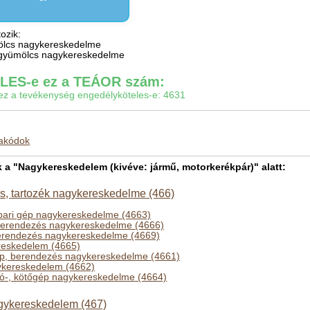
ozik:
mölcs nagykereskedelme
és gyümölcs nagykereskedelme
ES-e ez a TEÁOR szám:
gy ez a tevékenység engedélyköteles-e: 4631
makódok
 "Nagykereskedelem (kivéve: jármű, motorkerékpár)" alatt:
, tartozék nagykereskedelme (466)
ipari gép nagykereskedelme (4663)
berendezés nagykereskedelme (4666)
erendezés nagykereskedelme (4669)
reskedelem (4665)
p, berendezés nagykereskedelme (4661)
kereskedelem (4662)
arró-, kötőgép nagykereskedelme (4664)
gykereskedelem (467)