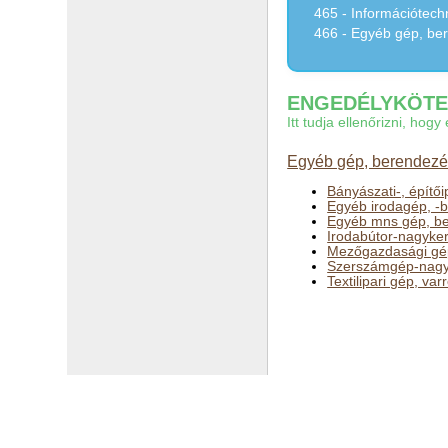
465 - Információtech
466 - Egyéb gép, be
ENGEDÉLYKÖTEL
Itt tudja ellenőrizni, ho
Egyéb gép, berendezés
Bányászati-, építő
Egyéb irodagép, -
Egyéb mns gép, b
Irodabútor-nagyke
Mezőgazdasági gé
Szerszámgép-nagy
Textilipari gép, v