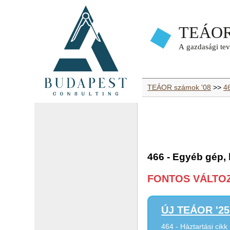
TEÁOR számok '08
>>
4
466 - Egyéb gép,
FONTOS VÁLTOZÁ
ÚJ TEÁOR '25 
464 - Háztartási cik