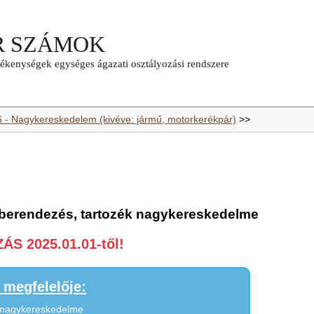
6 - Nagykereskedelem (kivéve: jármű, motorkerékpár)
>>
 berendezés, tartozék nagykereskedelme
S 2025.01.01-től!
megfelelője:
k nagykereskedelme