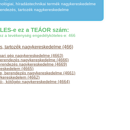
nológiai, híradástechnikai termék nagykereskedelme
rendezés, tartozék nagykereskedelme
ES-e ez a TEÁOR szám:
gy ez a tevékenység engedélyköteles-e: 466
, tartozék nagykereskedelme (466)
ipari gép nagykereskedelme (4663)
berendezés nagykereskedelme (4666)
erendezés nagykereskedelme (4669)
reskedelem (4665)
p, berendezés nagykereskedelme (4661)
kereskedelem (4662)
arró-, kötőgép nagykereskedelme (4664)