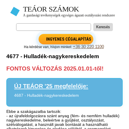
INGYENES CÉGALAPÍTÁS
+36 30 220 1100
Ha kérdése van, hívjon minket:
4677 - Hulladék-nagykereskedelem
FONTOS VÁLTOZÁS 2025.01.01-től!
ÚJ TEÁOR '25 megfelelője:
4687 - Hulladék-nagykereskedelem
Ebbe a szakágazatba tartozik:
- az újrafeldolgozásra szánt anyag (fém- és nemfém hulladék)
nagykereskedelme, beleértve a gyűjtést, osztályozást,
szétválogatást, a használt javak bontását a használható
alkatrészek kinyerése és eladása céljából, a csomagolást,