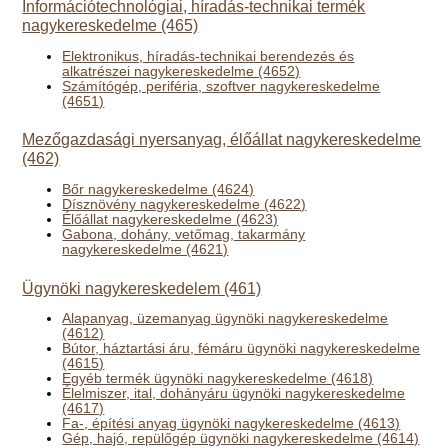
Információtechnológiai, híradás-technikai termék
nagykereskedelme (465)
Elektronikus, híradás-technikai berendezés és
alkatrészei nagykereskedelme (4652)
Számítógép, periféria, szoftver nagykereskedelme
(4651)
Mezőgazdasági nyersanyag, élőállat nagykereskedelme
(462)
Bőr nagykereskedelme (4624)
Dísznövény nagykereskedelme (4622)
Élőállat nagykereskedelme (4623)
Gabona, dohány, vetőmag, takarmány
nagykereskedelme (4621)
Ügynöki nagykereskedelem (461)
Alapanyag, üzemanyag ügynöki nagykereskedelme
(4612)
Bútor, háztartási áru, fémáru ügynöki nagykereskedelme
(4615)
Egyéb termék ügynöki nagykereskedelme (4618)
Élelmiszer, ital, dohányáru ügynöki nagykereskedelme
(4617)
Fa-, építési anyag ügynöki nagykereskedelme (4613)
Gép, hajó, repülőgép ügynöki nagykereskedelme (4614)