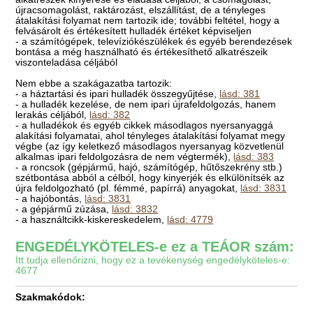
újracsomagolást, raktározást, elszállítást, de a tényleges
átalakítási folyamat nem tartozik ide; további feltétel, hogy a
felvásárolt és értékesített hulladék értéket képviseljen
- a számítógépek, televíziókészülékek és egyéb berendezések
bontása a még használható és értékesíthető alkatrészeik
viszonteladása céljából
Nem ebbe a szakágazatba tartozik:
- a háztartási és ipari hulladék összegyűjtése,
lásd: 381
- a hulladék kezelése, de nem ipari újrafeldolgozás, hanem
lerakás céljából,
lásd: 382
- a hulladékok és egyéb cikkek másodlagos nyersanyaggá
alakítási folyamatai, ahol tényleges átalakítási folyamat megy
végbe (az így keletkező másodlagos nyersanyag közvetlenül
alkalmas ipari feldolgozásra de nem végtermék),
lásd: 383
- a roncsok (gépjármű, hajó, számítógép, hűtőszekrény stb.)
szétbontása abból a célból, hogy kinyerjék és elkülönítsék az
újra feldolgozható (pl. fémmé, papírrá) anyagokat,
lásd: 3831
- a hajóbontás,
lásd: 3831
- a gépjármű zúzása,
lásd: 3832
- a használtcikk-kiskereskedelem,
lásd: 4779
ENGEDÉLYKÖTELES-e ez a TEÁOR szám:
Itt tudja ellenőrizni, hogy ez a tevékenység engedélyköteles-e:
4677
Szakmakódok: