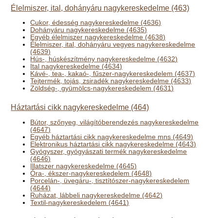
Élelmiszer, ital, dohányáru nagykereskedelme (463)
Cukor, édesség nagykereskedelme (4636)
Dohányáru nagykereskedelme (4635)
Egyéb élelmiszer nagykereskedelme (4638)
Élelmiszer, ital, dohányáru vegyes nagykereskedelme
(4639)
Hús-, húskészítmény nagykereskedelme (4632)
Ital nagykereskedelme (4634)
Kávé-, tea-, kakaó-, fűszer-nagykereskedelem (4637)
Tejtermék, tojás, zsiradék nagykereskedelme (4633)
Zöldség-, gyümölcs-nagykereskedelem (4631)
Háztartási cikk nagykereskedelme (464)
Bútor, szőnyeg, világítóberendezés nagykereskedelme
(4647)
Egyéb háztartási cikk nagykereskedelme mns (4649)
Elektronikus háztartási cikk nagykereskedelme (4643)
Gyógyszer, gyógyászati termék nagykereskedelme
(4646)
Illatszer nagykereskedelme (4645)
Óra-, ékszer-nagykereskedelem (4648)
Porcelán-, üvegáru-, tisztítószer-nagykereskedelem
(4644)
Ruházat, lábbeli nagykereskedelme (4642)
Textil-nagykereskedelem (4641)