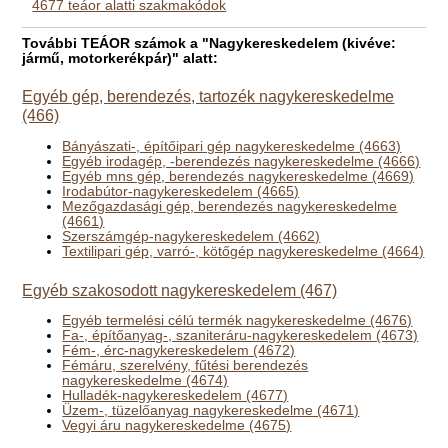
4677 teáor alatti szakmakódok
További TEÁOR számok a "Nagykereskedelem (kivéve:
jármű, motorkerékpár)" alatt:
Egyéb gép, berendezés, tartozék nagykereskedelme
(466)
Bányászati-, építőipari gép nagykereskedelme (4663)
Egyéb irodagép, -berendezés nagykereskedelme (4666)
Egyéb mns gép, berendezés nagykereskedelme (4669)
Irodabútor-nagykereskedelem (4665)
Mezőgazdasági gép, berendezés nagykereskedelme
(4661)
Szerszámgép-nagykereskedelem (4662)
Textilipari gép, varró-, kötőgép nagykereskedelme (4664)
Egyéb szakosodott nagykereskedelem (467)
Egyéb termelési célú termék nagykereskedelme (4676)
Fa-, építőanyag-, szaniteráru-nagykereskedelem (4673)
Fém-, érc-nagykereskedelem (4672)
Fémáru, szerelvény, fűtési berendezés
nagykereskedelme (4674)
Hulladék-nagykereskedelem (4677)
Üzem-, tüzelőanyag nagykereskedelme (4671)
Vegyi áru nagykereskedelme (4675)