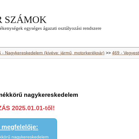
6 - Nagykereskedelem (kivéve: jármű, motorkerékpár)
>>
469 - Vegyes
rmékkörű nagykereskedelem
S 2025.01.01-től!
megfelelője:
ékkörű nagykereskedelem