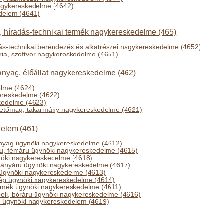
nagykereskedelme (4642)
edelem (4641)
i, híradás-technikai termék nagykereskedelme (465)
dás-technikai berendezés és alkatrészei nagykereskedelme (4652)
ria, szoftver nagykereskedelme (4651)
nyag, élőállat nagykereskedelme (462)
elme (4624)
ereskedelme (4622)
skedelme (4623)
vetőmag, takarmány nagykereskedelme (4621)
elem (461)
nyag ügynöki nagykereskedelme (4612)
áru, fémáru ügynöki nagykereskedelme (4615)
öki nagykereskedelme (4618)
dohányáru ügynöki nagykereskedelme (4617)
g ügynöki nagykereskedelme (4613)
gép ügynöki nagykereskedelme (4614)
rmék ügynöki nagykereskedelme (4611)
ábbeli, bőráru ügynöki nagykereskedelme (4616)
 ügynöki nagykereskedelem (4619)