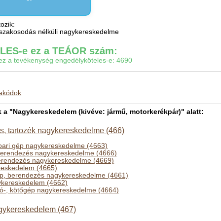
ozik:
k szakosodás nélküli nagykereskedelme
ES-e ez a TEÁOR szám:
gy ez a tevékenység engedélyköteles-e: 4690
makódok
 "Nagykereskedelem (kivéve: jármű, motorkerékpár)" alatt:
, tartozék nagykereskedelme (466)
ipari gép nagykereskedelme (4663)
berendezés nagykereskedelme (4666)
erendezés nagykereskedelme (4669)
reskedelem (4665)
p, berendezés nagykereskedelme (4661)
kereskedelem (4662)
arró-, kötőgép nagykereskedelme (4664)
gykereskedelem (467)