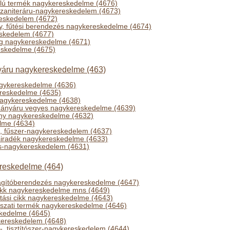
élú termék nagykereskedelme (4676)
 szaniteráru-nagykereskedelem (4673)
eskedelem (4672)
y, fűtési berendezés nagykereskedelme (4674)
skedelem (4677)
g nagykereskedelme (4671)
eskedelme (4675)
ányáru nagykereskedelme (463)
gykereskedelme (4636)
reskedelme (4635)
nagykereskedelme (4638)
dohányáru vegyes nagykereskedelme (4639)
ny nagykereskedelme (4632)
elme (4634)
-, fűszer-nagykereskedelem (4637)
zsiradék nagykereskedelme (4633)
s-nagykereskedelem (4631)
ereskedelme (464)
ilágítóberendezés nagykereskedelme (4647)
cikk nagykereskedelme mns (4649)
rtási cikk nagykereskedelme (4643)
szati termék nagykereskedelme (4646)
skedelme (4645)
kereskedelem (4648)
-, tisztítószer-nagykereskedelem (4644)