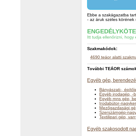
Ebbe a szakágazatba tart
- az áruk széles köréne
ENGEDÉLYKÖTEL
Itt tudja ellenőrizni, ho
Szakmakódok:
4690 teáor alatti szak
További TEÁOR számok a
Egyéb gép, berendezés
Bányászati-, építő
Egyéb irodagép, -
Egyéb mns gép, b
Irodabútor-nagyke
Mezőgazdasági gé
Szerszámgép-nagy
Textilipari gép, v
Egyéb szakosodott na