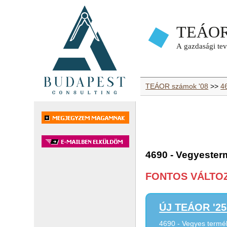
TEÁOR számok '08
>>
4
4690 - Vegyeste
FONTOS VÁLTOZÁ
ÚJ TEÁOR '25 
4690 - Vegyes term