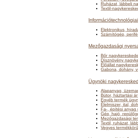
Ruházat, lábbeli 
Textil-nagykeresk
Információtechnológia
Elektronikus, híra
Számítógép, perifé
Mezőgazdasági nyersa
Bőr nagykeresked
Dísznövény nagyk
Élőállat nagykere
Gabona, dohány, 
Ügynöki nagykeresked
Alapanyag, üzema
Bútor, háztartási 
Egyéb termék ügyn
Élelmiszer, ital, 
Fa-, építési anya
Gép, hajó, repülő
Mezőgazdasági te
Textil, ruházat, l
Vegyes termékkörű