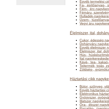
Egyéb termelési c
Fa-, építőanyag-,
Fém-, érc-nagyker
Fémáru, szerelvén
Hulladék-nagykere
Üzem-, tüzelőanya
Vegyi áru nagyker
Élelmiszer, ital, doh
Cukor, édesség na
Dohányáru nagyke
Egyéb élelmiszer 
Élelmiszer, ital, 
Hús-, húskészítmé
Ital nagykeresked
Kávé-, tea-, kakaó
Tejtermék, tojás, 
Zöldség-, gyümölc
Háztartási cikk nagyk
Bútor, szőnyeg, v
Egyéb háztartási 
Elektronikus házta
Gyógyszer, gyógyá
Illatszer nagykere
Óra-, ékszer-nagy
Porcelán-, üvegáru