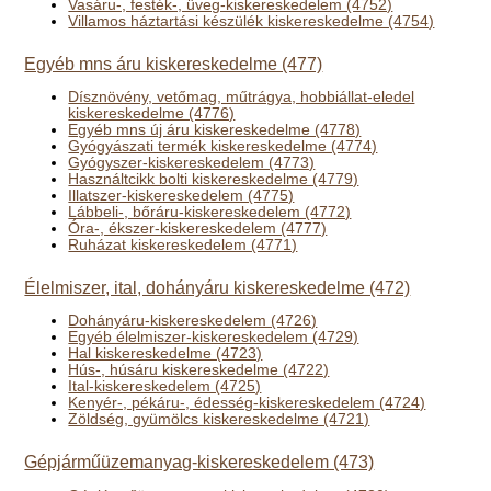
Vasáru-, festék-, üveg-kiskereskedelem (4752)
Villamos háztartási készülék kiskereskedelme (4754)
Egyéb mns áru kiskereskedelme (477)
Dísznövény, vetőmag, műtrágya, hobbiállat-eledel
kiskereskedelme (4776)
Egyéb mns új áru kiskereskedelme (4778)
Gyógyászati termék kiskereskedelme (4774)
Gyógyszer-kiskereskedelem (4773)
Használtcikk bolti kiskereskedelme (4779)
Illatszer-kiskereskedelem (4775)
Lábbeli-, bőráru-kiskereskedelem (4772)
Óra-, ékszer-kiskereskedelem (4777)
Ruházat kiskereskedelem (4771)
Élelmiszer, ital, dohányáru kiskereskedelme (472)
Dohányáru-kiskereskedelem (4726)
Egyéb élelmiszer-kiskereskedelem (4729)
Hal kiskereskedelme (4723)
Hús-, húsáru kiskereskedelme (4722)
Ital-kiskereskedelem (4725)
Kenyér-, pékáru-, édesség-kiskereskedelem (4724)
Zöldség, gyümölcs kiskereskedelme (4721)
Gépjárműüzemanyag-kiskereskedelem (473)