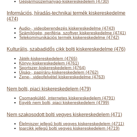
Gépjárműüzemanyag-kiskereskedelem (4730)
Információs, híradás-technikai termék kiskereskedelme
(474)
Audio-, videoberendezés kiskereskedelme (4743)
Számítógép, periféria, szoftver kiskereskedelme (4741)
Telekommunikációs termék kiskereskedelme (4742)
Kulturális, szabadidős cikk bolti kiskereskedelme (476)
Játék-kiskereskedelem (4765)
Könyv-kiskereskedelem (4761)
Sportszer-kiskereskedelem (4764)
Újság-, papíráru-kiskereskedelem (4762)
Zene-, videofelvétel kiskereskedelme (4763)
Nem bolti, piaci kiskereskedelem (479)
Csomagküldő, internetes kiskereskedelem (4791)
Egyéb nem bolti, piaci kiskereskedelem (4799)
Nem szakosodott bolti vegyes kiskereskedelem (471)
Élelmiszer jellegű bolti vegyes kiskereskedelem (4711)
Iparcikk jellegű bolti vegyes kiskereskedelem (4719)