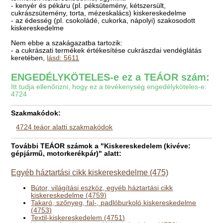
- kenyér és pékáru (pl. péksütemény, kétszersült,
cukrászsütemény, torta, mézeskalács) kiskereskedelme
- az édesség (pl. csokoládé, cukorka, nápolyi) szakosodott
kiskereskedelme
Nem ebbe a szakágazatba tartozik:
- a cukrászati termékek értékesítése cukrászdai vendéglátás
keretében,
lásd: 5611
ENGEDÉLYKÖTELES-e ez a TEÁOR szám:
Itt tudja ellenőrizni, hogy ez a tevékenység engedélyköteles-e:
4724
Szakmakódok:
4724 teáor alatti szakmakódok
További TEÁOR számok a "Kiskereskedelem (kivéve:
gépjármű, motorkerékpár)" alatt:
Egyéb háztartási cikk kiskereskedelme (475)
Bútor, világítási eszköz, egyéb háztartási cikk
kiskereskedelme (4759)
Takaró, szőnyeg, fal-, padlóburkoló kiskereskedelme
(4753)
Textil-kiskereskedelem (4751)