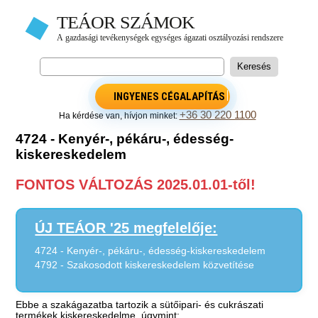
INGYENES CÉGALAPÍTÁS
+36 30 220 1100
Ha kérdése van, hívjon minket:
4724 - Kenyér-, pékáru-, édesség-
kiskereskedelem
FONTOS VÁLTOZÁS 2025.01.01-től!
ÚJ TEÁOR '25 megfelelője:
4724 - Kenyér-, pékáru-, édesség-kiskereskedelem
4792 - Szakosodott kiskereskedelem közvetítése
Ebbe a szakágazatba tartozik a sütőipari- és cukrászati
termékek kiskereskedelme, úgymint: