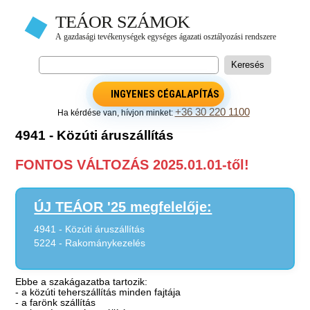
INGYENES CÉGALAPÍTÁS
+36 30 220 1100
Ha kérdése van, hívjon minket:
4941 - Közúti áruszállítás
FONTOS VÁLTOZÁS 2025.01.01-től!
ÚJ TEÁOR '25 megfelelője:
4941 - Közúti áruszállítás
5224 - Rakománykezelés
Ebbe a szakágazatba tartozik:
- a közúti teherszállítás minden fajtája
- a farönk szállítás