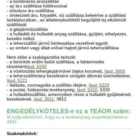
- a konténeres áruszállítás
- az áru szállítása hűtőkocsival
- túlsúlyos áru szállítása
- ömlesztett áru, folyadék, víz szállítása beleértve a szállítást
tartálykocsiban , az állattenyésztőktől begyűjtött tej elkülönült
szállítását
- a gépjárműszállítás
- a hulladék és hulladék anyag szállítása, gyűjtés, elhelyezés,
kezelés nélkül
- a teherszállító jármű bérbeadása vezetővel együtt
- az emberi vagy állati erővel hajtott jármű teherszállítása
Nem ebbe a szakágazatba tartozik:
- a farönkök erdőn belüli szállítása, a fakitermelés
részeként
lásd: 0240
- a vízelosztás tehergépjárművel (lajtos kocsival),
lásd: 3600
- a teherszállítmány kezelésére szolgáló állomás üzemeltetése,
lásd: 5221
- ládázás, csomagolás a szállítás idejére,
lásd: 5229
- a postai, futárpostai tevékenység,
lásd: 5310
, 5320
- a hulladékszállítás, amennyiben része a hulladék gyűjtésének,
kezelésének,
lásd: 3811
, 3812
ENGEDÉLYKÖTELES-e ez a TEÁOR szám:
Itt tudja ellenőrizni, hogy ez a tevékenység engedélyköteles-e:
4941
Szakmakódok: