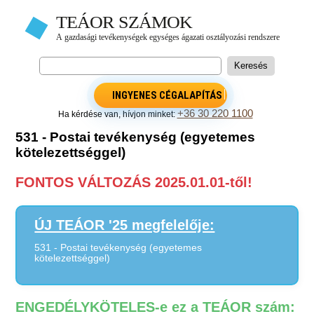
INGYENES CÉGALAPÍTÁS
+36 30 220 1100
Ha kérdése van, hívjon minket:
531 - Postai tevékenység (egyetemes
kötelezettséggel)
FONTOS VÁLTOZÁS 2025.01.01-től!
ÚJ TEÁOR '25 megfelelője:
531 - Postai tevékenység (egyetemes
kötelezettséggel)
ENGEDÉLYKÖTELES-e ez a TEÁOR szám: