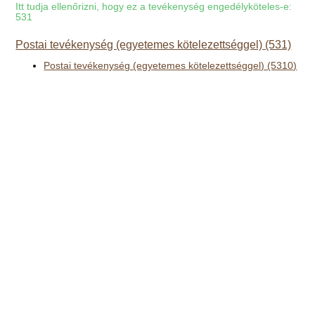
Itt tudja ellenőrizni, hogy ez a tevékenység engedélyköteles-e:
531
Postai tevékenység (egyetemes kötelezettséggel) (531)
Postai tevékenység (egyetemes kötelezettséggel) (5310)