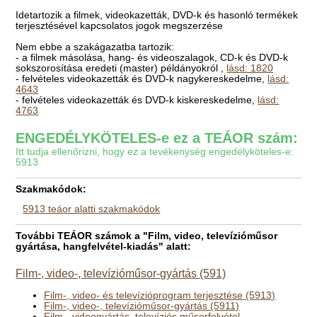
Idetartozik a filmek, videokazetták, DVD-k és hasonló termékek
terjesztésével kapcsolatos jogok megszerzése
Nem ebbe a szakágazatba tartozik:
- a filmek másolása, hang- és videoszalagok, CD-k és DVD-k
sokszorosítása eredeti (master) példányokról ,
lásd: 1820
- felvételes videokazetták és DVD-k nagykereskedelme,
lásd:
4643
- felvételes videokazetták és DVD-k kiskereskedelme,
lásd:
4763
ENGEDÉLYKÖTELES-e ez a TEÁOR szám:
Itt tudja ellenőrizni, hogy ez a tevékenység engedélyköteles-e:
5913
Szakmakódok:
5913 teáor alatti szakmakódok
További TEÁOR számok a "Film, video, televízióműsor
gyártása, hangfelvétel-kiadás" alatt:
Film-, video-, televízióműsor-gyártás (591)
Film-, video- és televízióprogram terjesztése (5913)
Film-, video-, televízióműsor-gyártás (5911)
Film-, videogyártás, televíziós műsorfelvétel