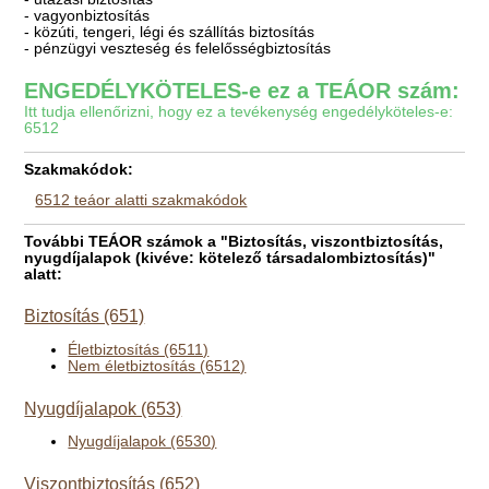
- vagyonbiztosítás
- közúti, tengeri, légi és szállítás biztosítás
- pénzügyi veszteség és felelősségbiztosítás
ENGEDÉLYKÖTELES-e ez a TEÁOR szám:
Itt tudja ellenőrizni, hogy ez a tevékenység engedélyköteles-e:
6512
Szakmakódok:
6512 teáor alatti szakmakódok
További TEÁOR számok a "Biztosítás, viszontbiztosítás,
nyugdíjalapok (kivéve: kötelező társadalombiztosítás)"
alatt:
Biztosítás (651)
Életbiztosítás (6511)
Nem életbiztosítás (6512)
Nyugdíjalapok (653)
Nyugdíjalapok (6530)
Viszontbiztosítás (652)