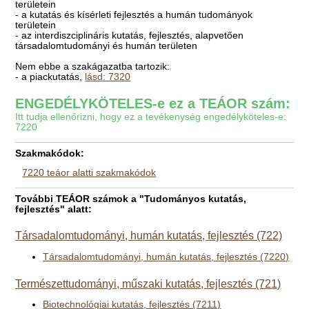
területein
- a kutatás és kísérleti fejlesztés a humán tudományok
területein
- az interdiszciplináris kutatás, fejlesztés, alapvetően
társadalomtudományi és humán területen
Nem ebbe a szakágazatba tartozik:
- a piackutatás,
lásd: 7320
ENGEDÉLYKÖTELES-e ez a TEÁOR szám:
Itt tudja ellenőrizni, hogy ez a tevékenység engedélyköteles-e:
7220
Szakmakódok:
7220 teáor alatti szakmakódok
További TEÁOR számok a "Tudományos kutatás,
fejlesztés" alatt:
Társadalomtudományi, humán kutatás, fejlesztés (722)
Társadalomtudományi, humán kutatás, fejlesztés (7220)
Természettudományi, műszaki kutatás, fejlesztés (721)
Biotechnológiai kutatás, fejlesztés (7211)