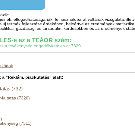
ozik:
geinek, elfogadhatóságának, felhasználóbarát voltának vizsgálata, ille
s új termék fejlesztése érdekében, beleértve az eredmények statisztika
politikai, gazdasági és társadalmi kérdésekben és az eredmények stati
ES-e ez a TEÁOR szám:
gy ez a tevékenység engedélyköteles-e: 7320
makódok
 "Reklám, piackutatás" alatt:
tatás (732)
-kutatás (7320)
2)
ékenység (7311)