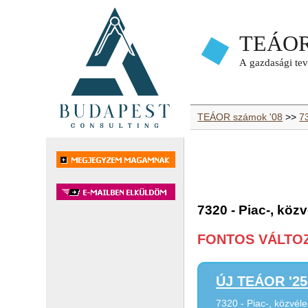
TEÁOR számok '08
>>
7
7320 - Piac-, köz
FONTOS VÁLTOZÁ
ÚJ TEÁOR '25 
7320 - Piac-, közvél