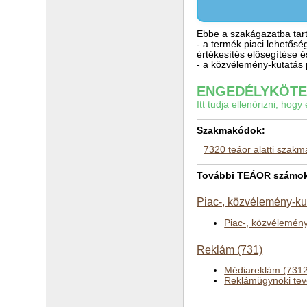
Ebbe a szakágazatba tart
- a termék piaci lehetősé
értékesítés elősegítése é
- a közvélemény-kutatás 
ENGEDÉLYKÖTEL
Itt tudja ellenőrizni, ho
Szakmakódok:
7320 teáor alatti szak
További TEÁOR számok a
Piac-, közvélemény-ku
Piac-, közvélemény
Reklám (731)
Médiareklám (731
Reklámügynöki tev