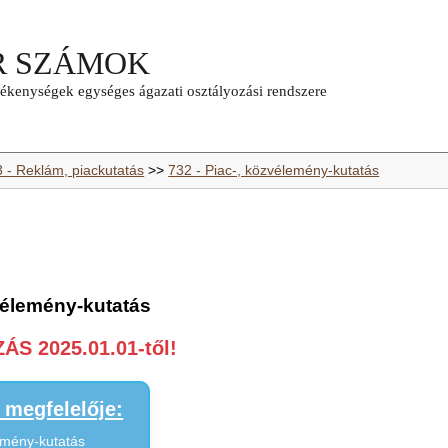
3 - Reklám, piackutatás
>>
732 - Piac-, közvélemény-kutatás
vélemény-kutatás
S 2025.01.01-től!
megfelelője:
emény-kutatás