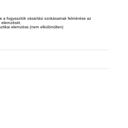
tve a fogyasztók vásárlási szokásainak felmérése az
i elemzését,
sztikai elemzése.(nem elkülönülten)