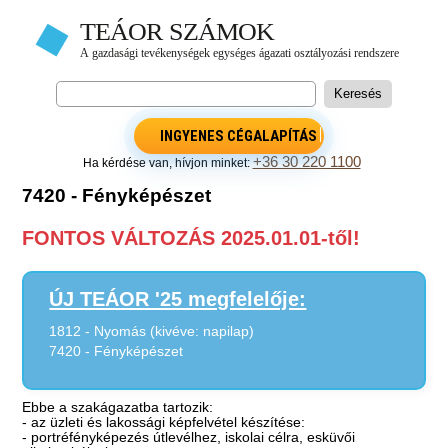
INGYENES CÉGALAPÍTÁS
+36 30 220 1100
Ha kérdése van, hívjon minket:
7420 - Fényképészet
FONTOS VÁLTOZÁS 2025.01.01-től!
ÚJ TEÁOR '25 megfelelője:
1812 - Nyomás (kivéve: napilap)
7420 - Fényképészet
Ebbe a szakágazatba tartozik:
- az üzleti és lakossági képfelvétel készítése:
- portréfényképezés útlevélhez, iskolai célra, esküvői