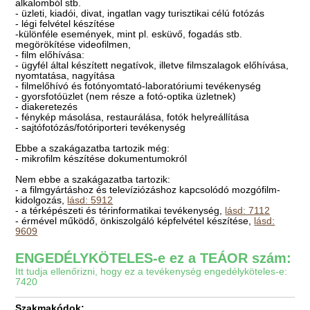
alkalomból stb.
- üzleti, kiadói, divat, ingatlan vagy turisztikai célú fotózás
- légi felvétel készítése
-különféle események, mint pl. esküvő, fogadás stb.
megörökítése videofilmen,
- film előhívása:
- ügyfél által készített negatívok, illetve filmszalagok előhívása,
nyomtatása, nagyítása
- filmelőhívó és fotónyomtató-laboratóriumi tevékenység
- gyorsfotóüzlet (nem része a fotó-optika üzletnek)
- diakeretezés
- fénykép másolása, restaurálása, fotók helyreállítása
- sajtófotózás/fotóriporteri tevékenység
Ebbe a szakágazatba tartozik még:
- mikrofilm készítése dokumentumokról
Nem ebbe a szakágazatba tartozik:
- a filmgyártáshoz és televíziózáshoz kapcsolódó mozgófilm-
kidolgozás,
lásd: 5912
- a térképészeti és térinformatikai tevékenység,
lásd: 7112
- érmével működő, önkiszolgáló képfelvétel készítése,
lásd:
9609
ENGEDÉLYKÖTELES-e ez a TEÁOR szám:
Itt tudja ellenőrizni, hogy ez a tevékenység engedélyköteles-e:
7420
Szakmakódok: