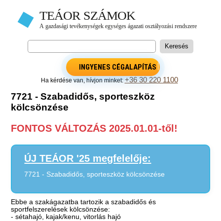
INGYENES CÉGALAPÍTÁS
+36 30 220 1100
Ha kérdése van, hívjon minket:
7721 - Szabadidős, sporteszköz
kölcsönzése
FONTOS VÁLTOZÁS 2025.01.01-től!
ÚJ TEÁOR '25 megfelelője:
7721 - Szabadidős, sporteszköz kölcsönzése
Ebbe a szakágazatba tartozik a szabadidős és
sportfelszerelések kölcsönzése:
- sétahajó, kajak/kenu, vitorlás hajó