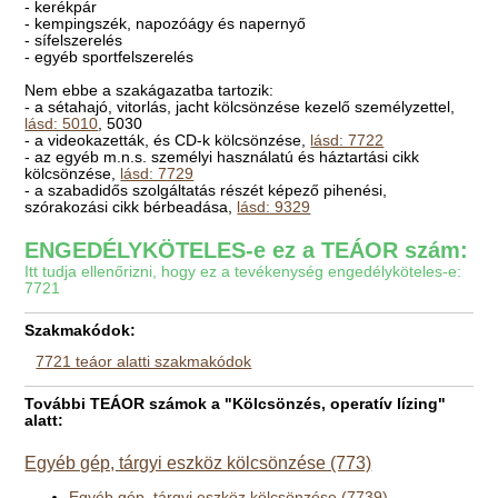
- kerékpár
- kempingszék, napozóágy és napernyő
- sífelszerelés
- egyéb sportfelszerelés
Nem ebbe a szakágazatba tartozik:
- a sétahajó, vitorlás, jacht kölcsönzése kezelő személyzettel,
lásd: 5010
, 5030
- a videokazetták, és CD-k kölcsönzése,
lásd: 7722
- az egyéb m.n.s. személyi használatú és háztartási cikk
kölcsönzése,
lásd: 7729
- a szabadidős szolgáltatás részét képező pihenési,
szórakozási cikk bérbeadása,
lásd: 9329
ENGEDÉLYKÖTELES-e ez a TEÁOR szám:
Itt tudja ellenőrizni, hogy ez a tevékenység engedélyköteles-e:
7721
Szakmakódok:
7721 teáor alatti szakmakódok
További TEÁOR számok a "Kölcsönzés, operatív lízing"
alatt:
Egyéb gép, tárgyi eszköz kölcsönzése (773)
Egyéb gép, tárgyi eszköz kölcsönzése (7739)